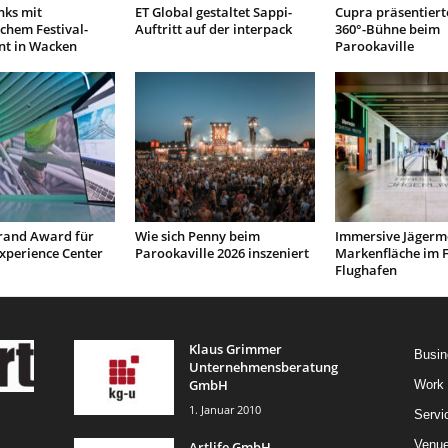
nks mit
ET Global gestaltet Sappi-
Cupra präsentierte
chem Festival-
Auftritt auf der interpack
360°-Bühne beim
t in Wacken
Parookaville
and Award für
Wie sich Penny beim
Immersive Jägerme
xperience Center
Parookaville 2026 inszeniert
Markenfläche im F
Flughafen
Klaus Grimmer
Busin
Unternehmensberatung
GmbH
Work
1. Januar 2010
Servi
Venu
Artlife GmbH