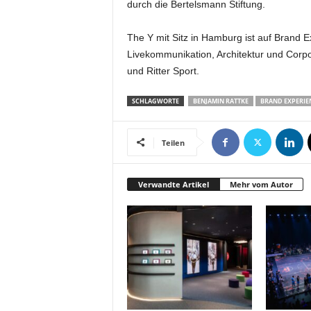
durch die Bertelsmann Stiftung.
t
i
n
The Y mit Sitz in Hamburg ist auf Brand E
g
Livekommunikation, Architektur und Corp
|
und Ritter Sport.
L
i
SCHLAGWORTE
BENJAMIN RATTKE
BRAND EXPERIE
v
e
-
Teilen
E
v
e
Verwandte Artikel
Mehr vom Autor
n
t
s