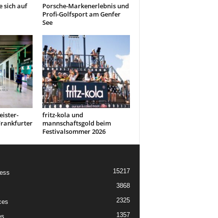
 sich auf
Porsche-Markenerlebnis und
Profi-Golfsport am Genfer
See
ister-
fritz-kola und
rankfurter
mannschaftsgold beim
Festivalsommer 2026
15217
ess
3868
2325
ces
1357
es