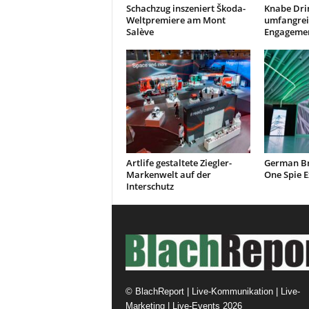
Schachzug inszeniert Škoda-
Knabe Dri
Weltpremiere am Mont
umfangrei
Salève
Engagemen
Artlife gestaltete Ziegler-
German Br
Markenwelt auf der
One Spie E
Interschutz
©
BlachReport | Live-Kommunikation | Live-
Marketing | Live-Events
2026