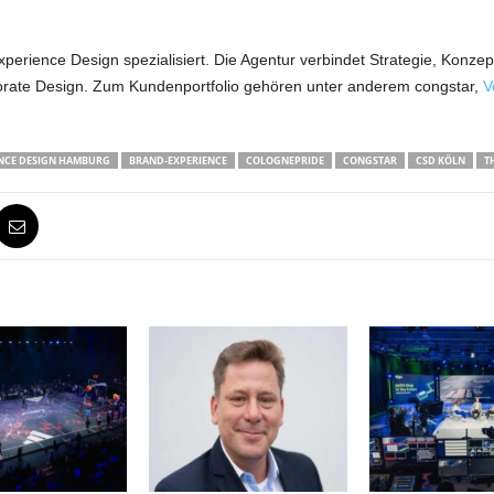
xperience Design spezialisiert. Die Agentur verbindet Strategie, Konz
orate Design. Zum Kundenportfolio gehören unter anderem congstar,
V
NCE DESIGN HAMBURG
BRAND-EXPERIENCE
COLOGNEPRIDE
CONGSTAR
CSD KÖLN
T