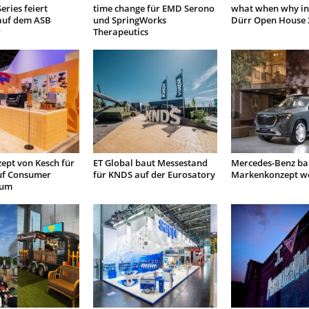
eries feiert
time change für EMD Serono
what when why in
auf dem ASB
und SpringWorks
Dürr Open House 
r
Therapeutics
ept von Kesch für
ET Global baut Messestand
Mercedes-Benz bau
uf Consumer
für KNDS auf der Eurosatory
Markenkonzept we
rum