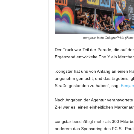
m
u
n
i
k
a
congstar beim ColognePride (Foto:
t
i
Der Truck war Teil der Parade, die auf de
o
Ergänzend entwickelte The Y ein Merchand
n
|
„congstar hat uns von Anfang an einen klar
L
angenehm gemacht, und das Ergebnis, gla
i
Straße gestanden zu haben“, sagt
Benjam
v
e
-
Nach Angaben der Agentur verantwortete 
M
Ziel war es, einen einheitlichen Markenauf
a
r
congstar beschäftigt mehr als 300 Mitarb
k
anderem das Sponsoring des FC St. Pauli
e