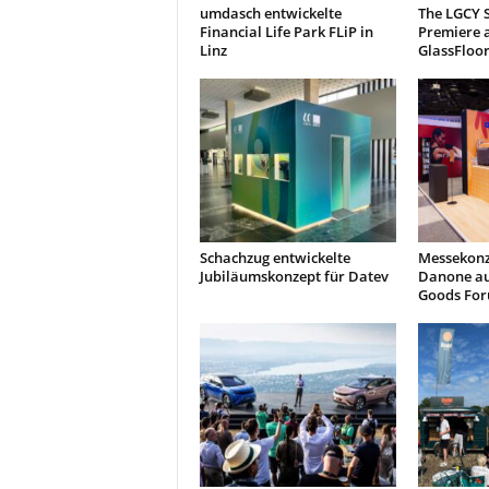
umdasch entwickelte
The LGCY S
Financial Life Park FLiP in
Premiere 
Linz
GlassFloo
Schachzug entwickelte
Messekonz
Jubiläumskonzept für Datev
Danone a
Goods Fo