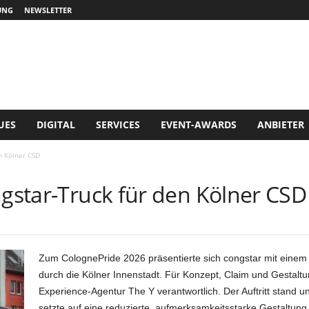
UNG
NEWSLETTER
UES
DIGITAL
SERVICES
EVENT-AWARDS
ANBIETER
n Kölner CSD
ngstar-Truck für den Kölner CSD
Zum ColognePride 2026 präsentierte sich congstar mit einem 
durch die Kölner Innenstadt. Für Konzept, Claim und Gestalt
Experience-Agentur The Y verantwortlich. Der Auftritt stand u
setzte auf eine reduzierte, aufmerksamkeitsstarke Gestaltung