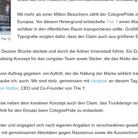
Mit mehr als einer Million Besuchern zählt der ColognePride 
Europas. Vor diesem Hintergrund entwickelte
The Y
einen Mark
sichtbar in den öffentlichen Raum transportieren sollte. Großf
Typografie sorgten dafür, dass der Claim auch aus größerer
 The Y)
r Deutzer Brücke startete und durch die Kölner Innenstadt führte. Ein D
ising-Konzept für das congstar-Team sowie Sticker, die das Motto der 
en Auftrag gegeben: ein Auftritt, der die Haltung der Marke wirklich trä
ube ich, auch. Wir sind stolz, gemeinsam mit
congstar
an diesem Tag 
in Rattke
, CEO und Co-Founder von The Y.
sie neben dem kreativen Konzept auch den Claim, das Truckdesign so
tritt für den Einsatz beim ColognePride zu entwickeln.
eiter und engagiert sich nach eigenen Angaben in verschiedenen gesell
 mit gemeinsamen Aktivitäten gegen Rassismus sowie die Auszeichnung 