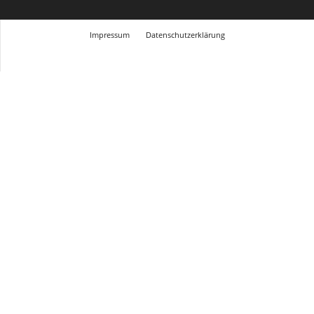
Impressum
Datenschutzerklärung
© Design Andre Menke
TMITC Agency