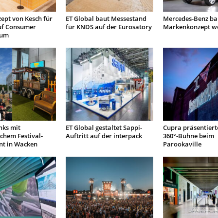
ept von Kesch für
ET Global baut Messestand
Mercedes-Benz bau
uf Consumer
für KNDS auf der Eurosatory
Markenkonzept we
rum
nks mit
ET Global gestaltet Sappi-
Cupra präsentierte
chem Festival-
Auftritt auf der interpack
360°-Bühne beim
t in Wacken
Parookaville