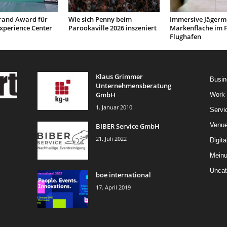
and Award für
Wie sich Penny beim
Immersive Jägerme
xperience Center
Parookaville 2026 inszeniert
Markenfläche im F
Flughafen
Klaus Grimmer
Busin
Unternehmensberatung
GmbH
Work
1. Januar 2010
Servi
Venu
BIBER Service GmbH
21. Juli 2022
Digita
Mein
Uncat
boe international
17. April 2019