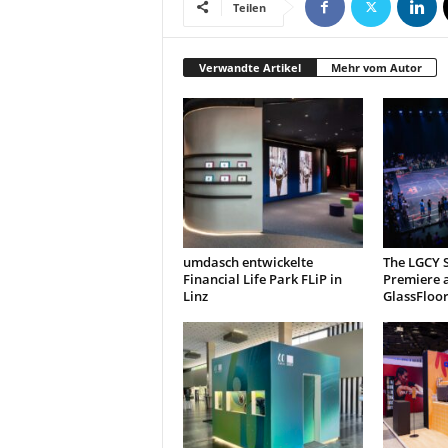
Teilen
t
i
n
Verwandte Artikel
Mehr vom Autor
g
|
L
i
v
e
-
E
v
umdasch entwickelte
The LGCY S
e
Financial Life Park FLiP in
Premiere 
n
Linz
GlassFloo
t
s