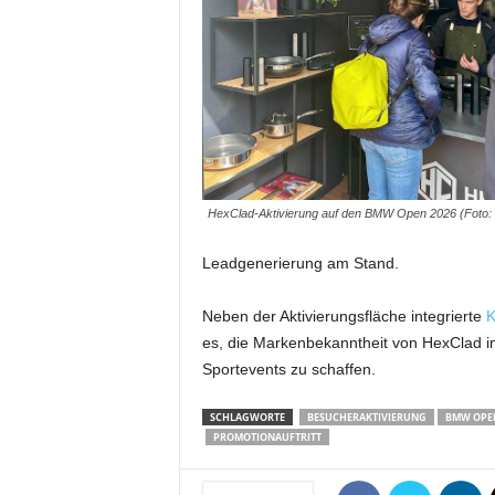
m
u
n
i
k
a
t
i
o
HexClad-Aktivierung auf den BMW Open 2026 (Foto:
n
|
Leadgenerierung am Stand.
L
i
Neben der Aktivierungsfläche integrierte
K
v
es, die Markenbekanntheit von HexClad i
e
-
Sportevents zu schaffen.
M
a
SCHLAGWORTE
BESUCHERAKTIVIERUNG
BMW OPE
r
PROMOTIONAUFTRITT
k
e