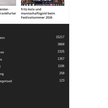
ister-
fritz-kola und
rankfurter
mannschaftsgold beim
Festivalsommer 2026
15217
ess
3868
2325
ces
1357
es
1186
l
258
ung
123
egorised