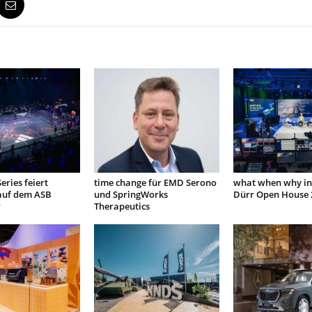
eries feiert
time change für EMD Serono
what when why in
auf dem ASB
und SpringWorks
Dürr Open House 
r
Therapeutics