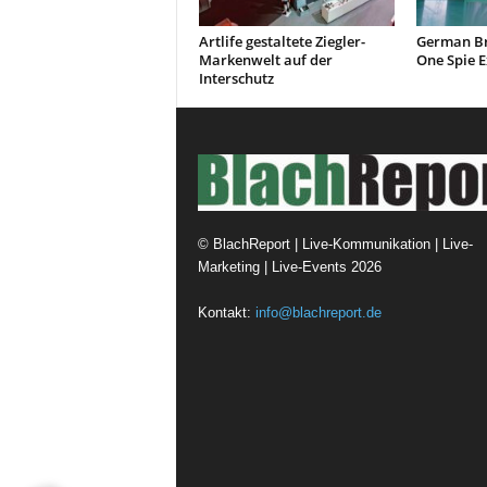
Artlife gestaltete Ziegler-
German Br
Markenwelt auf der
One Spie E
Interschutz
©
BlachReport | Live-Kommunikation | Live-
Marketing | Live-Events
2026
Kontakt:
info@blachreport.de