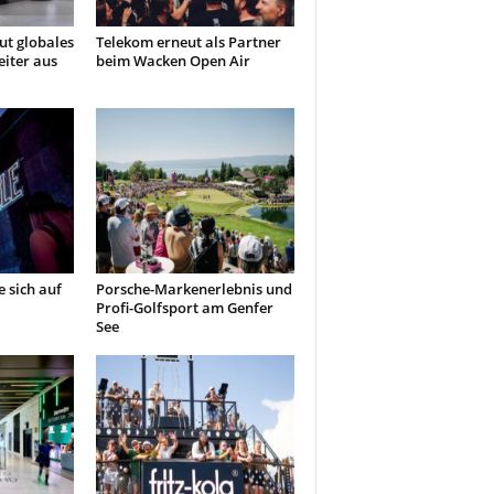
t globales
Telekom erneut als Partner
iter aus
beim Wacken Open Air
 sich auf
Porsche-Markenerlebnis und
Profi-Golfsport am Genfer
See