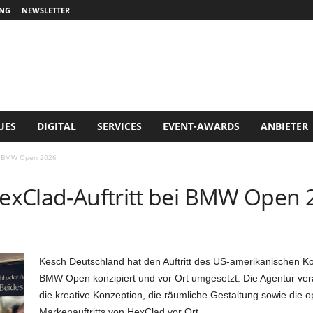
NG
NEWSLETTER
UES
DIGITAL
SERVICES
EVENT-AWARDS
ANBIETER
bei BMW Open 2026
 HexClad-Auftritt bei BMW Open 
Kesch Deutschland hat den Auftritt des US-amerikanischen Ko
BMW Open konzipiert und vor Ort umgesetzt. Die Agentur veran
die kreative Konzeption, die räumliche Gestaltung sowie die
Markenauftritts von HexClad vor Ort.