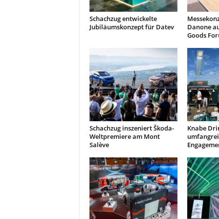
Schachzug entwickelte
Messekonz
Jubiläumskonzept für Datev
Danone a
Goods Fo
Schachzug inszeniert Škoda-
Knabe Dri
Weltpremiere am Mont
umfangrei
Salève
Engagemen