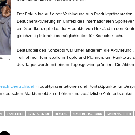
Der Fokus lag auf einer Verbindung aus Produktpräsentation
Besucheraktivierung im Umfeld des internationalen Sporteven
ein Standkonzept, das die Produkte von HexClad in den Kontex
gleichzeitig Interaktionsmöglichkeiten für Besucher schuf.
Bestandteil des Konzepts war unter anderem die Aktivierung „P
Teilnehmer Tennisbälle in Töpfe und Pfannen, um Punkte zu s
 Kesch)
des Tages wurde mit einem Tagesgewinn prämiert. Die Aktion 
esch Deutschland
Produktpräsentationen und Kontaktpunkte für Gesprä
m deutschen Marktumfeld zu erhöhen und zusätzliche Aufmerksamkeit i
N
DANIEL HILF
EVENTAGENTUR
HEXCLAD
KESCH DEUTSCHLAND
MARKENAUFTRITT