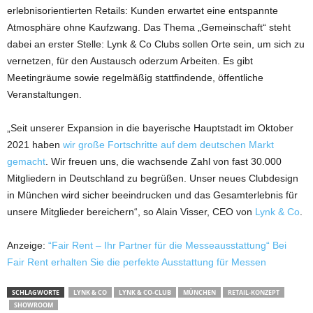
erlebnisorientierten Retails: Kunden erwartet eine entspannte
Atmosphäre ohne Kaufzwang. Das Thema „Gemeinschaft“ steht
dabei an erster Stelle: Lynk & Co Clubs sollen Orte sein, um sich zu
vernetzen, für den Austausch oderzum Arbeiten. Es gibt
Meetingräume sowie regelmäßig stattfindende, öffentliche
Veranstaltungen.
„Seit unserer Expansion in die bayerische Hauptstadt im Oktober
2021 haben
wir große Fortschritte auf dem deutschen Markt
gemacht
. Wir freuen uns, die wachsende Zahl von fast 30.000
Mitgliedern in Deutschland zu begrüßen. Unser neues Clubdesign
in München wird sicher beeindrucken und das Gesamterlebnis für
unsere Mitglieder bereichern“, so Alain Visser, CEO von
Lynk & Co
.
Anzeige:
“Fair Rent – Ihr Partner für die Messeausstattung“ Bei
Fair Rent erhalten Sie die perfekte Ausstattung für Messen
SCHLAGWORTE
LYNK & CO
LYNK & CO-CLUB
MÜNCHEN
RETAIL-KONZEPT
SHOWROOM