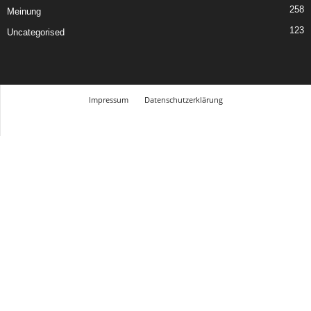
258
Meinung
123
Uncategorised
Impressum
Datenschutzerklärung
© Design Andre Menke
TMITC Agency