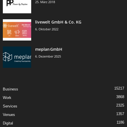
25. März 2018
livewelt GmbH & Co. KG
6. Oktober 2022
meplan GmbH
6. Dezember 2025
15217
Business
3868
Work
2325
Services
1357
Venues
1186
Digital