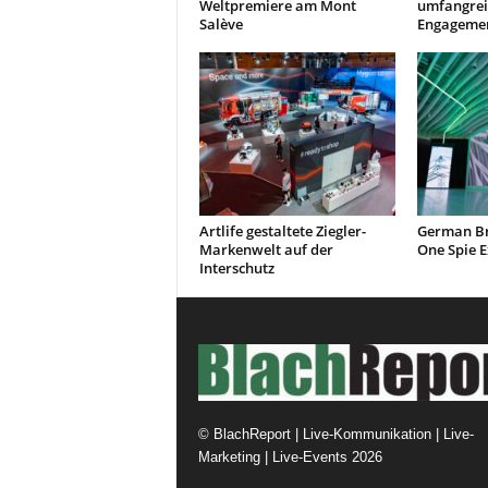
Weltpremiere am Mont
umfangrei
Salève
Engagemen
Artlife gestaltete Ziegler-
German Br
Markenwelt auf der
One Spie E
Interschutz
©
BlachReport | Live-Kommunikation | Live-
Marketing | Live-Events
2026