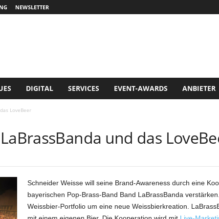
NG
NEWSLETTER
UES
DIGITAL
SERVICES
EVENT-AWARDS
ANBIETER
 das LoveBeer
, LaBrassBanda und das LoveBe
Schneider Weisse will seine Brand-Awareness durch eine Koop
bayerischen Pop-Brass-Band Band LaBrassBanda verstärken. M
Weissbier-Portfolio um eine neue Weissbierkreation. LaBrassB
mit einem eigenen Bier. Die Kooperation wird mit
Live-Market