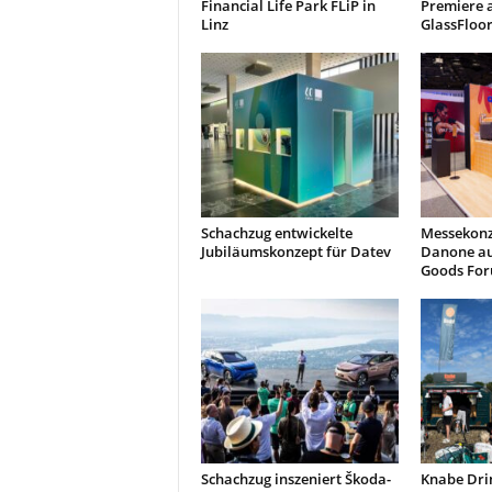
Financial Life Park FLiP in
Premiere 
Linz
GlassFloo
Schachzug entwickelte
Messekonz
Jubiläumskonzept für Datev
Danone a
Goods Fo
Schachzug inszeniert Škoda-
Knabe Dri