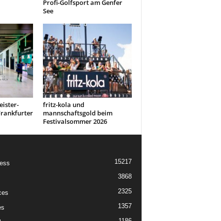
Profi-Golfsport am Genfer
See
ister-
fritz-kola und
rankfurter
mannschaftsgold beim
Festivalsommer 2026
15217
ess
3868
2325
ces
1357
es
1186