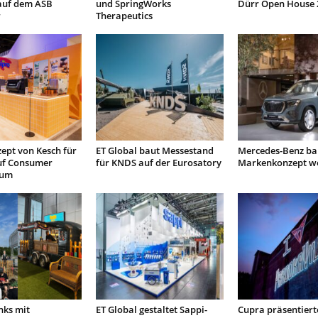
auf dem ASB
und SpringWorks
Dürr Open House 
r
Therapeutics
ept von Kesch für
ET Global baut Messestand
Mercedes-Benz bau
uf Consumer
für KNDS auf der Eurosatory
Markenkonzept we
rum
nks mit
ET Global gestaltet Sappi-
Cupra präsentierte