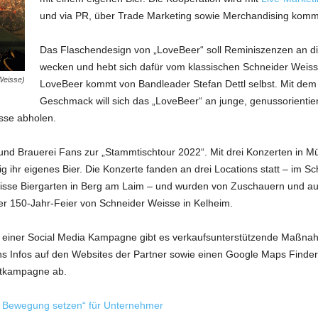
und via PR, über Trade Marketing sowie Merchandising kommu
Das Flaschendesign von „LoveBeer“ soll Reminiszenzen an d
wecken und hebt sich dafür vom klassischen Schneider Weiss
Weisse)
LoveBeer kommt von Bandleader Stefan Dettl selbst. Mit dem
Geschmack will sich das „LoveBeer“ an junge, genussorientier
sse abholen.
und Brauerei Fans zur „Stammtischtour 2022“. Mit drei Konzerten in M
 ihr eigenes Bier. Die Konzerte fanden an drei Locations statt – im S
isse Biergarten in Berg am Laim – und wurden von Zuschauern und au
er 150-Jahr-Feier von Schneider Weisse in Kelheim.
d einer Social Media Kampagne gibt es verkaufsunterstützende Maßnah
ns Infos auf den Websites der Partner sowie einen Google Maps Finder
ktkampagne ab.
n Bewegung setzen“ für Unternehmer