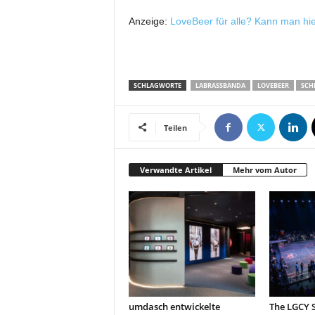
t
Anzeige:
LoveBeer für alle? Kann man hie
i
n
g
|
L
SCHLAGWORTE
LABRASSBANDA
LOVEBEER
SCHN
i
v
e
Teilen
-
E
Verwandte Artikel
Mehr vom Autor
v
e
n
t
s
umdasch entwickelte
The LGCY S