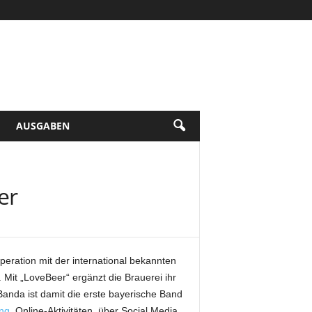
AUSGABEN
er
eration mit der international bekannten
it „LoveBeer“ ergänzt die Brauerei ihr
anda ist damit die erste bayerische Band
ing
, Online-Aktivitäten, über Social Media