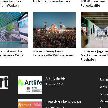
chem Festival-
Auftritt auf der interpack
360°-Bühne beim
t in Wacken
Parookaville
and Award für
Wie sich Penny beim
Immersive Jägerme
xperience Center
Parookaville 2026 inszeniert
Markenfläche im F
Flughafen
Artlife GmbH
Busin
1. Januar 2010
Work
Servi
livewelt GmbH & Co. KG
Venu
6. Oktober 2022