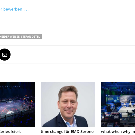
r bewerben . . .
EIDER WEISSE. STEFAN DETTL
eries feiert
time change für EMD Serono
what when why in