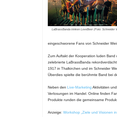
m
u
n
i
k
LaBrassBanda trinken LoveBeer (Foto: Schneider 
a
t
i
eingeschworene Fans von Schneider Wei
o
n
Zum Auftakt der Kooperation luden Band 
|
zelebrierte LaBrassBanda rekordverdächtig
L
1917 in Thalkirchen und im Schneider We
i
Überdies spielte die berühmte Band bei d
v
e
-
Neben den
Live-Marketing
Aktivitäten un
M
Verlosungen im Handel. Online finden Fa
a
Produkte runden die gemeinsame Produ
r
k
Anzeige:
Workshop „Ziele und Visionen i
e