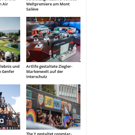
 Air
Weltpremiere am Mont
Salève
lebnis und
Artlife gestaltete Ziegler-
m Genfer
Markenwelt auf der
Interschutz
The Y gestaltet congstar-