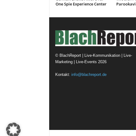
One Spie Experience Center
Parookavil
©
BlachReport | Live-Kommunikation | Live-
Marketing | Live-Events
2026
Kontakt:
info@blachreport.de