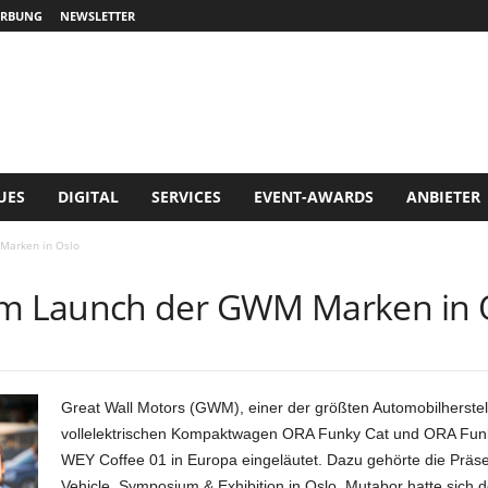
RBUNG
NEWSLETTER
UES
DIGITAL
SERVICES
EVENT-AWARDS
ANBIETER
Marken in Oslo
m Launch der GWM Marken in 
Great Wall Motors (GWM), einer der größten Automobilherstell
vollelektrischen Kompaktwagen ORA Funky Cat und ORA Fun
WEY Coffee 01 in Europa eingeläutet. Dazu gehörte die Präsen
Vehicle, Symposium & Exhibition in Oslo. Mutabor hatte sich 