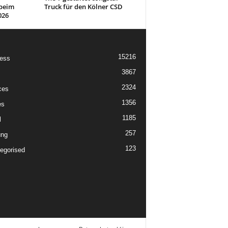
beim
Truck für den Kölner CSD
026
15216
ess
3867
2324
ces
1356
es
1185
l
257
ung
123
egorised