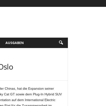
AUSGABEN
Oslo
er Chinas, hat die Expansion seiner
ky Cat GT sowie dem Plug-In Hybrid SUV
tation auf dem International Electric
den Etat für die Zusammenarbeit im