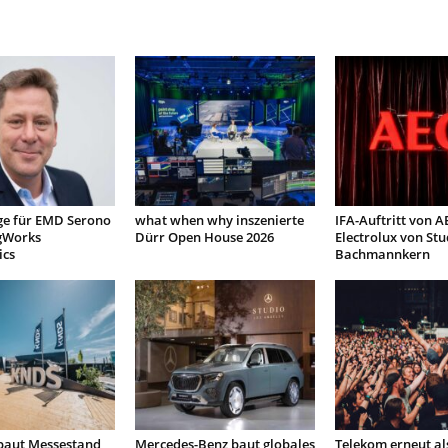
ge für EMD Serono
what when why inszenierte
IFA-Auftritt von 
gWorks
Dürr Open House 2026
Electrolux von Stu
ics
Bachmannkern
 baut Messestand
Mercedes-Benz baut globales
Telekom erneut al