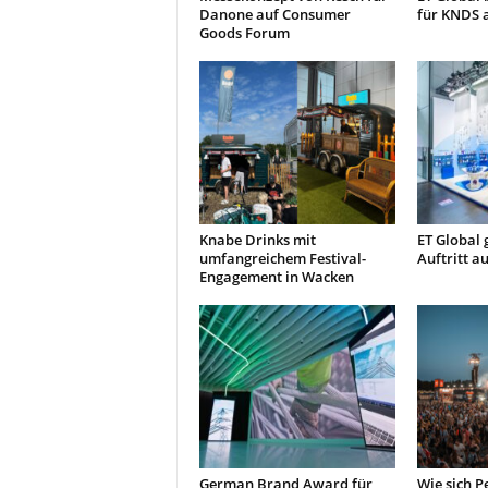
Danone auf Consumer
für KNDS 
Goods Forum
Knabe Drinks mit
ET Global 
umfangreichem Festival-
Auftritt a
Engagement in Wacken
German Brand Award für
Wie sich 