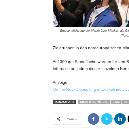
m
u
n
i
k
Emotionalisierung der Marke über Masken als G
a
(Foto
t
i
Zielgruppen in den nordeuropäischen Mär
o
n
Auf 300 qm Standfläche wurden für den Be
|
Interesse an jedem dieser einzelnen Berei
L
i
Anzeige:
v
On the Rock Consulting entwickelt individ
e
-
M
SCHLAGWORTE
GREAT WALL MOTORS
GWM
INT
a
r
Teilen
k
e