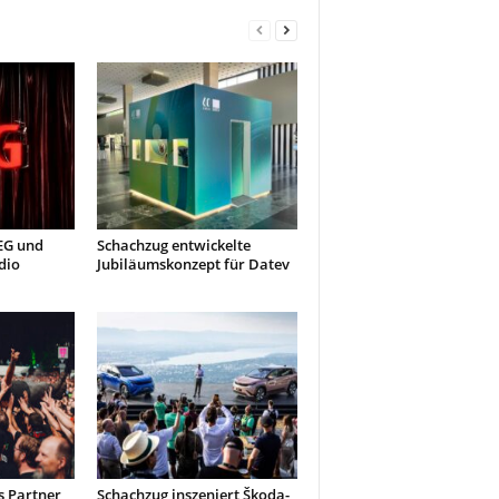
AEG und
Schachzug entwickelte
dio
Jubiläumskonzept für Datev
s Partner
Schachzug inszeniert Škoda-