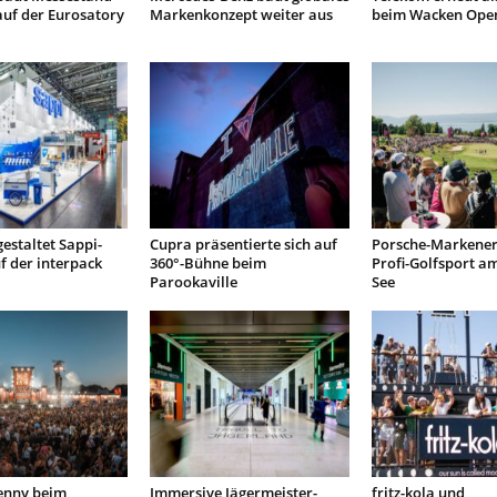
auf der Eurosatory
Markenkonzept weiter aus
beim Wacken Open
gestaltet Sappi-
Cupra präsentierte sich auf
Porsche-Markener
uf der interpack
360°-Bühne beim
Profi-Golfsport a
Parookaville
See
Penny beim
Immersive Jägermeister-
fritz-kola und