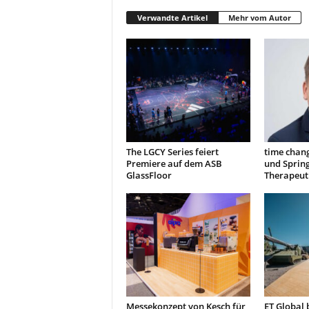
t
Verwandte Artikel
Mehr vom Autor
i
n
g
|
L
i
v
e
-
The LGCY Series feiert
time chan
E
Premiere auf dem ASB
und Sprin
v
GlassFloor
Therapeut
e
n
t
s
Messekonzept von Kesch für
ET Global