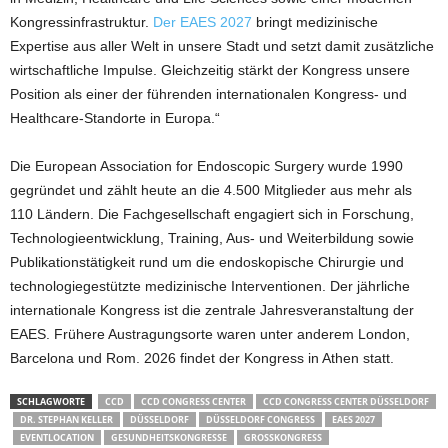
Kongressinfrastruktur.
Der EAES 2027
bringt medizinische
Expertise aus aller Welt in unsere Stadt und setzt damit zusätzliche
wirtschaftliche Impulse. Gleichzeitig stärkt der Kongress unsere
Position als einer der führenden internationalen Kongress- und
Healthcare-Standorte in Europa.“
Die European Association for Endoscopic Surgery wurde 1990
gegründet und zählt heute an die 4.500 Mitglieder aus mehr als
110 Ländern. Die Fachgesellschaft engagiert sich in Forschung,
Technologieentwicklung, Training, Aus- und Weiterbildung sowie
Publikationstätigkeit rund um die endoskopische Chirurgie und
technologiegestützte medizinische Interventionen. Der jährliche
internationale Kongress ist die zentrale Jahresveranstaltung der
EAES. Frühere Austragungsorte waren unter anderem London,
Barcelona und Rom. 2026 findet der Kongress in Athen statt.
SCHLAGWORTE
CCD
CCD CONGRESS CENTER
CCD CONGRESS CENTER DÜSSELDORF
DR. STEPHAN KELLER
DÜSSELDORF
DÜSSELDORF CONGRESS
EAES 2027
EVENTLOCATION
GESUNDHEITSKONGRESSE
GROSSKONGRESS