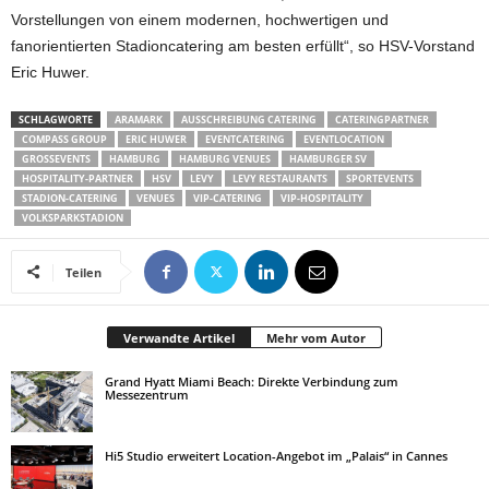
Vorstellungen von einem modernen, hochwertigen und
fanorientierten Stadioncatering am besten erfüllt“, so HSV-Vorstand
Eric Huwer.
SCHLAGWORTE
ARAMARK
AUSSCHREIBUNG CATERING
CATERINGPARTNER
COMPASS GROUP
ERIC HUWER
EVENTCATERING
EVENTLOCATION
GROSSEVENTS
HAMBURG
HAMBURG VENUES
HAMBURGER SV
HOSPITALITY-PARTNER
HSV
LEVY
LEVY RESTAURANTS
SPORTEVENTS
STADION-CATERING
VENUES
VIP-CATERING
VIP-HOSPITALITY
VOLKSPARKSTADION
Teilen
Verwandte Artikel
Mehr vom Autor
Grand Hyatt Miami Beach: Direkte Verbindung zum
Messezentrum
Hi5 Studio erweitert Location-Angebot im „Palais“ in Cannes