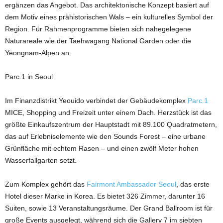
ergänzen das Angebot. Das architektonische Konzept basiert auf
dem Motiv eines prähistorischen Wals – ein kulturelles Symbol der
Region. Für Rahmenprogramme bieten sich nahegelegene
Naturareale wie der Taehwagang National Garden oder die
Yeongnam-Alpen an.
Parc.1 in Seoul
Im Finanzdistrikt Yeouido verbindet der Gebäudekomplex
Parc.1
MICE, Shopping und Freizeit unter einem Dach. Herzstück ist das
größte Einkaufszentrum der Hauptstadt mit 89.100 Quadratmetern,
das auf Erlebniselemente wie den Sounds Forest – eine urbane
Grünfläche mit echtem Rasen – und einen zwölf Meter hohen
Wasserfallgarten setzt.
Zum Komplex gehört das
Fairmont Ambassador Seoul
, das erste
Hotel dieser Marke in Korea. Es bietet 326 Zimmer, darunter 16
Suiten, sowie 13 Veranstaltungsräume. Der Grand Ballroom ist für
große Events ausgelegt, während sich die Gallery 7 im siebten