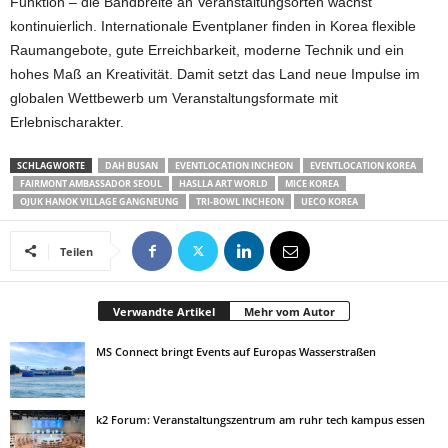
Funktion – die Bandbreite an Veranstaltungsorten wächst
kontinuierlich. Internationale Eventplaner finden in Korea flexible
Raumangebote, gute Erreichbarkeit, moderne Technik und ein
hohes Maß an Kreativität. Damit setzt das Land neue Impulse im
globalen Wettbewerb um Veranstaltungsformate mit
Erlebnischarakter.
SCHLAGWORTE
DAH BUSAN
EVENTLOCATION INCHEON
EVENTLOCATION KOREA
FAIRMONT AMBASSADOR SEOUL
HASLLA ART WORLD
MICE KOREA
OJUK HANOK VILLAGE GANGNEUNG
TRI-BOWL INCHEON
UECO KOREA
Teilen
Verwandte Artikel
Mehr vom Autor
MS Connect bringt Events auf Europas Wasserstraßen
k2 Forum: Veranstaltungszentrum am ruhr tech kampus essen