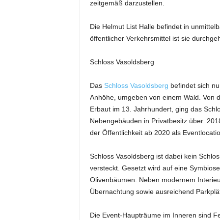
zeitgemäß darzustellen.
t
i
n
Die Helmut List Halle befindet in unmitt
g
öffentlicher Verkehrsmittel ist sie durchge
|
L
Schloss Vasoldsberg
i
v
Das
Schloss Vasoldsberg
befindet sich nu
e
Anhöhe, umgeben von einem Wald. Von der
-
E
Erbaut im 13. Jahrhundert, ging das Schl
v
Nebengebäuden in Privatbesitz über. 201
e
der Öffentlichkeit ab 2020 als Eventlocat
n
t
Schloss Vasoldsberg ist dabei kein Schlos
s
versteckt. Gesetzt wird auf eine Symbio
Olivenbäumen. Neben modernem Interieur,
Übernachtung sowie ausreichend Parkplä
Die Event-Haupträume im Inneren sind Fes