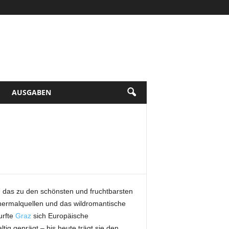
AUSGABEN
d, das zu den schönsten und fruchtbarsten
hermalquellen und das wildromantische
urfte
Graz
sich Europäische
tig geprägt – bis heute trägt sie den