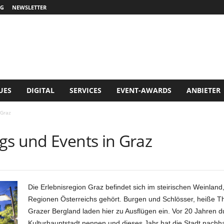
G
NEWSLETTER
UES
DIGITAL
SERVICES
EVENT-AWARDS
ANBIETER
 Graz
gs und Events in Graz
Die Erlebnisregion Graz befindet sich im steirischen Weinlan
Regionen Österreichs gehört. Burgen und Schlösser, heiße T
Grazer Bergland laden hier zu Ausflügen ein. Vor 20 Jahren d
Kulturhauptstadt nennen und dieses Jahr hat die Stadt nachhal