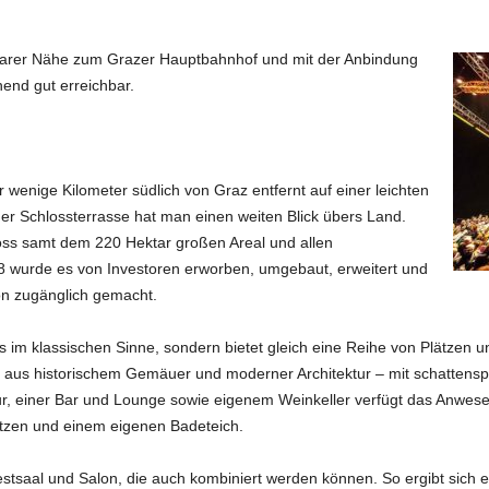
elbarer Nähe zum Grazer Hauptbahnhof und mit der Anbindung
hend gut erreichbar.
r wenige Kilometer südlich von Graz entfernt auf einer leichten
 Schlossterrasse hat man einen weiten Blick übers Land.
oss samt dem 220 Hektar großen Areal und allen
8 wurde es von Investoren erworben, umgebaut, erweitert und
ion zugänglich gemacht.
s im klassischen Sinne, sondern bietet gleich eine Reihe von Plätzen un
se aus historischem Gemäuer und moderner Architektur – mit schatte
 einer Bar und Lounge sowie eigenem Weinkeller verfügt das Anwese
tzen und einem eigenen Badeteich.
tsaal und Salon, die auch kombiniert werden können. So ergibt sich e