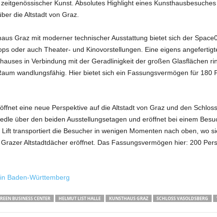
 zeitgenössischer Kunst. Absolutes Highlight eines Kunsthausbesuches 
über die Altstadt von Graz.
aus Graz mit moderner technischer Ausstattung bietet sich der Space
 oder auch Theater- und Kinovorstellungen. Eine eigens angefertigte
thauses in Verbindung mit der Geradlinigkeit der großen Glasflächen r
aum wandlungsfähig. Hier bietet sich ein Fassungsvermögen für 180 P
öffnet eine neue Perspektive auf die Altstadt von Graz und den Schloss
eedle über den beiden Ausstellungsetagen und eröffnet bei einem Besu
ift transportiert die Besucher in wenigen Momenten nach oben, wo si
razer Altstadtdächer eröffnet. Das Fassungsvermögen hier: 200 Perso
 in Baden-Württemberg
REEN BUSINESS CENTER
HELMUT LIST HALLE
KUNSTHAUS GRAZ
SCHLOSS VASOLDSBERG