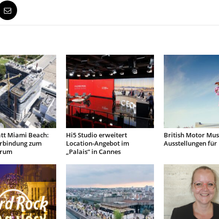
tt Miami Beach:
Hi5 Studio erweitert
British Motor Mu
erbindung zum
Location-Angebot im
Ausstellungen für
trum
„Palais“ in Cannes