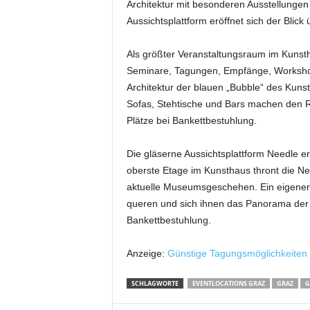
Architektur mit besonderen Ausstellungen
Aussichtsplattform eröffnet sich der Blick 
Als größter Veranstaltungsraum im Kunsth
Seminare, Tagungen, Empfänge, Workshops
Architektur der blauen „Bubble“ des Kuns
Sofas, Stehtische und Bars machen den R
Plätze bei Bankettbestuhlung.
Die gläserne Aussichtsplattform Needle er
oberste Etage im Kunsthaus thront die N
aktuelle Museumsgeschehen. Ein eigener L
queren und sich ihnen das Panorama der G
Bankettbestuhlung.
Anzeige:
Günstige Tagungsmöglichkeiten
SCHLAGWORTE
EVENTLOCATIONS GRAZ
GRAZ
G