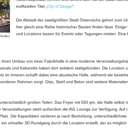
inoffiziellen Titel „
City of Design
“.
Die Altstadt der zweitgrößten Stadt Österreichs gehört zum Un
hier gleich eine Reihe historischer Bauten finden lässt. Eini
und Locations lassen für Events oder Tagungen mieten. Eine kl
iedler)
 ihren Umbau von einer Fabrikhalle in eine moderne Veranstaltungshal
icals und Kabaretts haben dort seitdem stattgefunden. Die Location se
lz im Inneren schafft dabei eine akustische Hülle, während die bestehe
sonderen Rahmen sorgt. Glas, Stahl und Beton sind weitere Materialien
 unterschiedlich großen Teilen: Das Foyer mit 550 qm, die Halle selbst
e Veranstaltungen steht außerdem die AVL Lounge zur Verfügung. Auf ru
Platz. Die Kapazitäten variieren je nach Bestuhlung, unterschiedlichst
virtueller 3D-Rundgang durch die Location erstellt, der es möglich m