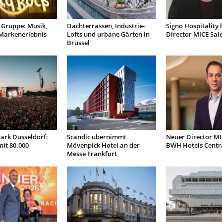
 Gruppe: Musik,
Dachterrassen, Industrie-
Signo Hospitality 
Markenerlebnis
Lofts und urbane Gärten in
Director MICE Sal
Brüssel
ark Düsseldorf:
Scandic übernimmt
Neuer Director MI
it 80.000
Mövenpick Hotel an der
BWH Hotels Centr
Messe Frankfurt