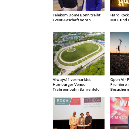
Telekom Dome Bonn treibt
Hard Rock
Event-Geschäft voran
MICE und 
Always11 vermarktet
Open Air P
Hamburger Venue
Premiere m
Trabrennbahn Bahrenfeld
Besuchern