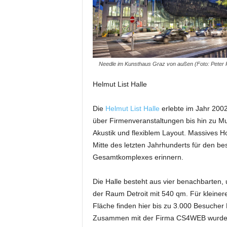
m
u
n
i
k
a
Needle im Kunsthaus Graz von außen (Foto: Peter R
t
i
Helmut List Halle
o
n
Die
Helmut List Halle
erlebte im Jahr 2002
|
über Firmenveranstaltungen bis hin zu Mus
L
Akustik und flexiblem Layout. Massives Ho
i
Mitte des letzten Jahrhunderts für den be
v
Gesamtkomplexes erinnern.
e
-
M
Die Halle besteht aus vier benachbarten,
a
der Raum Detroit mit 540 qm. Für kleiner
r
Fläche finden hier bis zu 3.000 Besucher 
k
Zusammen mit der Firma CS4WEB wurde ein 
e