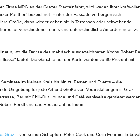
er Firma MPG an der Grazer Stadteinfahrt, wird wegen ihrer kraftvolle
arzer Panther“ bezeichnet. Hinter der Fassade verbergen sich
n ihre Größe, dann wieder gehen sie in Terrassen oder schwebende
 Büros für verschiedene Teams und unterschiedliche Anforderungen zu
ullneun, wo die Devise des mehrfach ausgezeichneten Kochs Robert Fer
Einflüsse“ lautet. Die Gerichte auf der Karte werden zu 80 Prozent mit
 Seminare im kleinen Kreis bis hin zu Festen und Events – die
nde Umgebung für jede Art und Größe von Veranstaltungen in Graz.
rrasse, Bar mit Chill-Out Lounge und Café wahlweise gemietet werden
Robert Ferstl und das Restaurant nullneun.
us Graz
– von seinen Schöpfern Peter Cook und Colin Fournier liebevoll