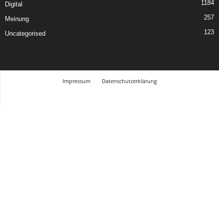
1184
Digital
257
Meinung
123
Uncategorised
Impressum
Datenschutzerklärung
© Design Andre Menke
TMITC Agency