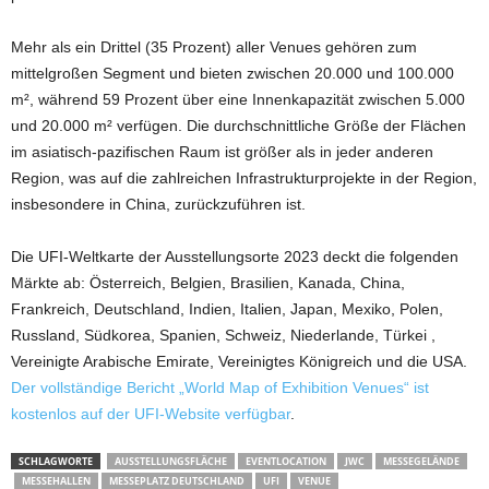
Mehr als ein Drittel (35 Prozent) aller Venues gehören zum
mittelgroßen Segment und bieten zwischen 20.000 und 100.000
m², während 59 Prozent über eine Innenkapazität zwischen 5.000
und 20.000 m² verfügen. Die durchschnittliche Größe der Flächen
im asiatisch-pazifischen Raum ist größer als in jeder anderen
Region, was auf die zahlreichen Infrastrukturprojekte in der Region,
insbesondere in China, zurückzuführen ist.
Die UFI-Weltkarte der Ausstellungsorte 2023 deckt die folgenden
Märkte ab: Österreich, Belgien, Brasilien, Kanada, China,
Frankreich, Deutschland, Indien, Italien, Japan, Mexiko, Polen,
Russland, Südkorea, Spanien, Schweiz, Niederlande, Türkei ,
Vereinigte Arabische Emirate, Vereinigtes Königreich und die USA.
Der vollständige Bericht „World Map of Exhibition Venues“ ist
kostenlos auf der UFI-Website verfügbar
.
SCHLAGWORTE
AUSSTELLUNGSFLÄCHE
EVENTLOCATION
JWC
MESSEGELÄNDE
MESSEHALLEN
MESSEPLATZ DEUTSCHLAND
UFI
VENUE