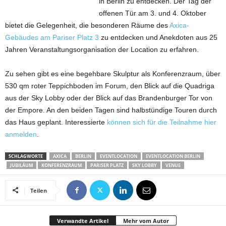
in Berlin zu entdecken. Der Tag der
offenen Tür am 3. und 4. Oktober
bietet die Gelegenheit, die besonderen Räume des
Axica-
Gebäudes am Pariser Platz 3
zu entdecken und Anekdoten aus 25
Jahren Veranstaltungsorganisation der Location zu erfahren.
Zu sehen gibt es eine begehbare Skulptur als Konferenzraum, über
530 qm roter Teppichboden im Forum, den Blick auf die Quadriga
aus der Sky Lobby oder der Blick auf das Brandenburger Tor von
der Empore. An den beiden Tagen sind halbstündige Touren durch
das Haus geplant. Interessierte
können sich für die Teilnahme hier
anmelden
.
SCHLAGWORTE
AXICA
BERLIN
EVENTLOCATION
EVENTLOCATION BERLIN
JUBILÄUM
KONFERENZRAUM
PARISER PLATZ
SKY LOBBY
VENUE
Teilen
Verwandte Artikel
Mehr vom Autor