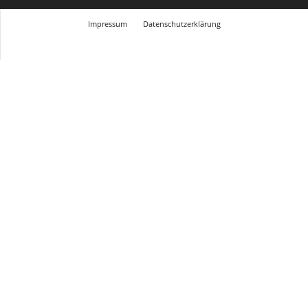
Impressum
Datenschutzerklärung
© Design Andre Menke
TMITC Agency