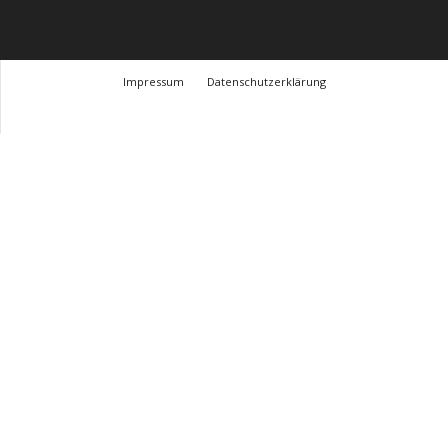
Impressum
Datenschutzerklärung
© Design Andre Menke
TMITC Agency