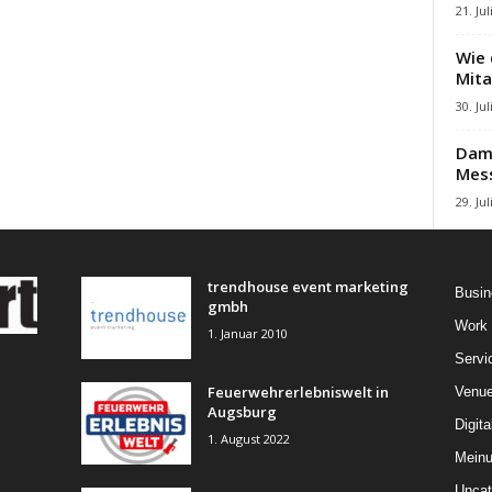
21. Jul
Wie 
Mita
30. Jul
Damb
Mes
29. Jul
trendhouse event marketing
Busin
gmbh
Work
1. Januar 2010
Servi
Feuerwehrerlebniswelt in
Venu
Augsburg
Digita
1. August 2022
Mein
Uncat