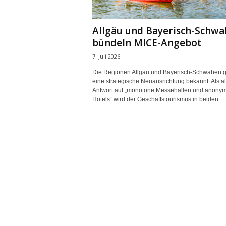
m
u
Allgäu und Bayerisch-Schw
n
bündeln MICE-Angebot
i
k
7. Juli 2026
a
Die Regionen Allgäu und Bayerisch-Schwaben 
t
eine strategische Neuausrichtung bekannt: Als a
i
Antwort auf „monotone Messehallen und anony
o
Hotels“ wird der Geschäftstourismus in beiden...
n
|
L
i
v
e
-
M
a
r
k
e