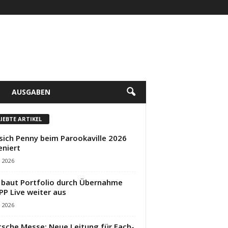
AUSGABEN
LIEBTE ARTIKEL
sich Penny beim Parookaville 2026
eniert
i 2026
baut Portfolio durch Übernahme
PP Live weiter aus
i 2026
sche Messe: Neue Leitung für Fach-