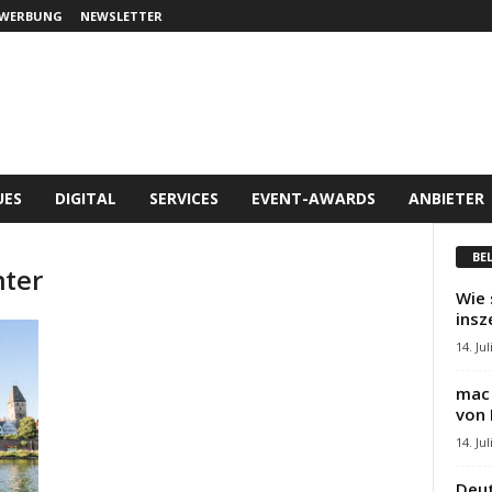
WERBUNG
NEWSLETTER
UES
DIGITAL
SERVICES
EVENT-AWARDS
ANBIETER
BE
nter
Wie 
insz
14. Jul
mac 
von 
14. Jul
Deut