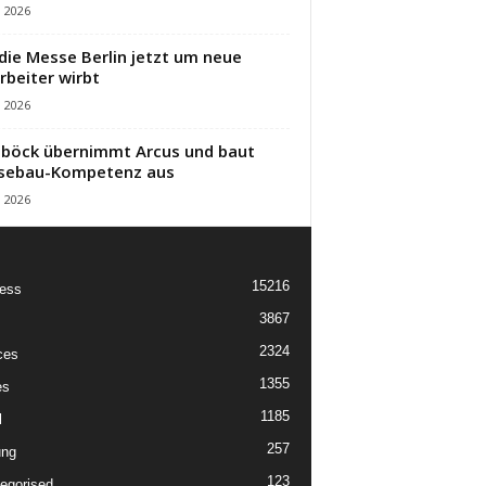
i 2026
die Messe Berlin jetzt um neue
rbeiter wirbt
i 2026
öck übernimmt Arcus und baut
sebau-Kompetenz aus
i 2026
15216
ess
3867
2324
ces
1355
es
1185
l
257
ung
123
egorised