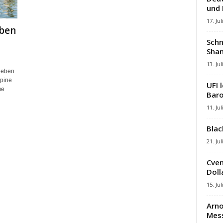
und
17. Jul
aben
Schn
Shan
13. Jul
geben
lpine
UFI 
me
Baro
11. Jul
Blac
21. Jul
Cven
Dolla
15. Jul
Arno
Mes