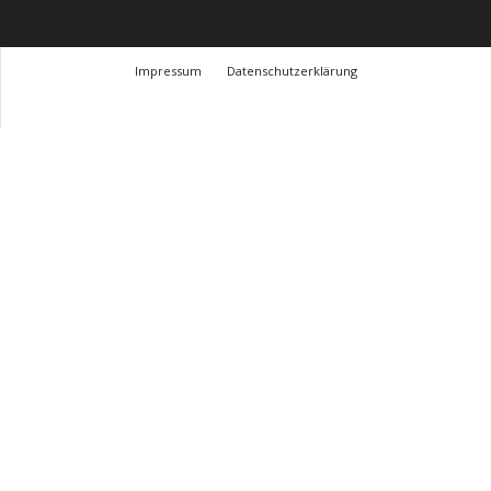
Impressum
Datenschutzerklärung
© Design Andre Menke
TMITC Agency