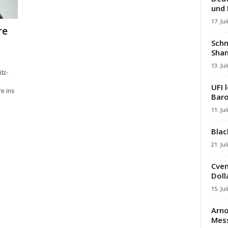
und
17. Jul
re
Schn
Shan
13. Jul
tz-
UFI 
e ins
Baro
11. Jul
Blac
21. Jul
Cven
Dolla
15. Jul
Arno
Mes