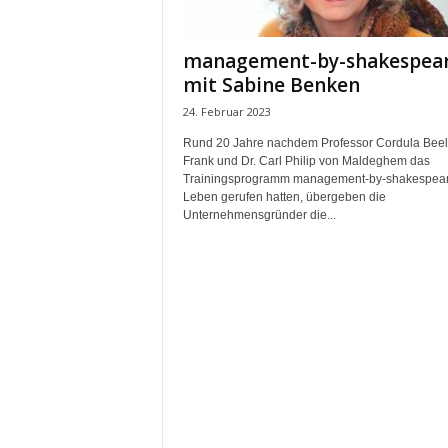
m
u
management-by-shakespea
n
mit Sabine Benken
i
k
24. Februar 2023
a
Rund 20 Jahre nachdem Professor Cordula Beeli
t
Frank und Dr. Carl Philip von Maldeghem das
i
Trainingsprogramm management-by-shakespear
o
Leben gerufen hatten, übergeben die
n
Unternehmensgründer die...
|
L
i
v
e
-
M
a
r
k
e