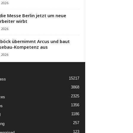
i 2026
die Messe Berlin jetzt um neue
rbeiter wirbt
i 2026
öck übernimmt Arcus und baut
sebau-Kompetenz aus
i 2026
15217
ess
3868
2325
ces
1356
es
1186
l
257
ung
123
egorised