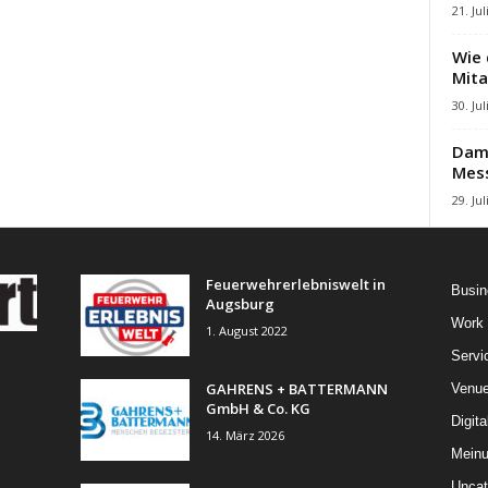
21. Jul
Wie 
Mita
30. Jul
Damb
Mes
29. Jul
Feuerwehrerlebniswelt in
Busin
Augsburg
Work
1. August 2022
Servi
GAHRENS + BATTERMANN
Venu
GmbH & Co. KG
Digita
14. März 2026
Mein
Uncat