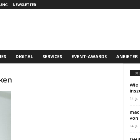
UNG
NEWSLETTER
UES
DIGITAL
SERVICES
EVENT-AWARDS
ANBIETER
BE
nken
Wie 
insz
14. Jul
mac 
von 
14. Jul
Deut