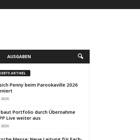
AUSGABEN
LIEBTE ARTIKEL
sich Penny beim Parookaville 2026
eniert
i 2026
baut Portfolio durch Übernahme
PP Live weiter aus
i 2026
sche Messe: Neue Leitung für Fach-