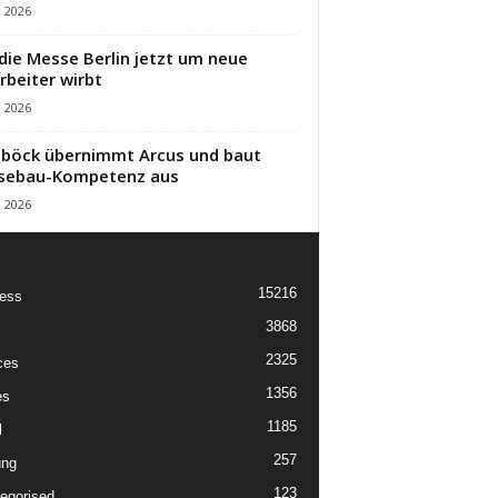
i 2026
die Messe Berlin jetzt um neue
rbeiter wirbt
i 2026
öck übernimmt Arcus und baut
sebau-Kompetenz aus
i 2026
15216
ess
3868
2325
ces
1356
es
1185
l
257
ung
123
egorised