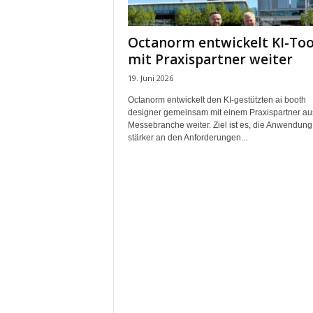
m
u
Octanorm entwickelt KI-Too
n
mit Praxispartner weiter
i
k
19. Juni 2026
a
Octanorm entwickelt den KI-gestützten ai booth
t
designer gemeinsam mit einem Praxispartner au
i
Messebranche weiter. Ziel ist es, die Anwendung
o
stärker an den Anforderungen...
n
|
L
i
v
e
-
M
a
r
k
e