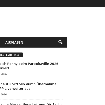
AUSGABEN
LIEBTE ARTIKEL
sich Penny beim Parookaville 2026
eniert
i 2026
baut Portfolio durch Übernahme
PP Live weiter aus
i 2026
sche Messe: Neue Leitung für Fach-