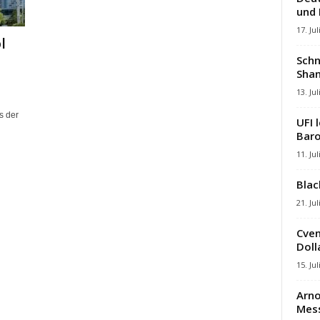
und
17. Jul
l
Schn
Shan
13. Jul
s der
UFI 
Baro
11. Jul
Blac
21. Jul
Cven
Dolla
15. Jul
Arno
Mes