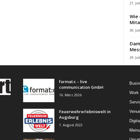
21. Jul
Wie 
Mita
30. Jul
Damb
Mes
29. Jul
format:c – live
Busin
communication GmbH
Work
16. März 2026
Servi
Feuerwehrerlebniswelt in
Venu
Augsburg
Digita
1. August 2022
Mein
Uncat