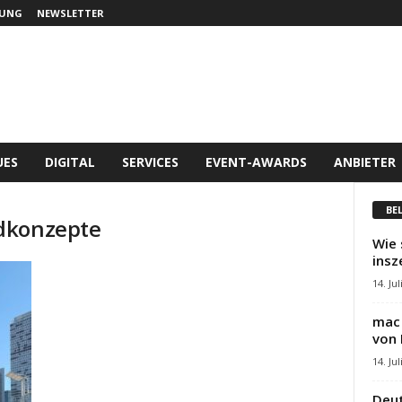
UNG
NEWSLETTER
UES
DIGITAL
SERVICES
EVENT-AWARDS
ANBIETER
BE
dkonzepte
Wie 
insz
14. Jul
mac 
von 
14. Jul
Deut