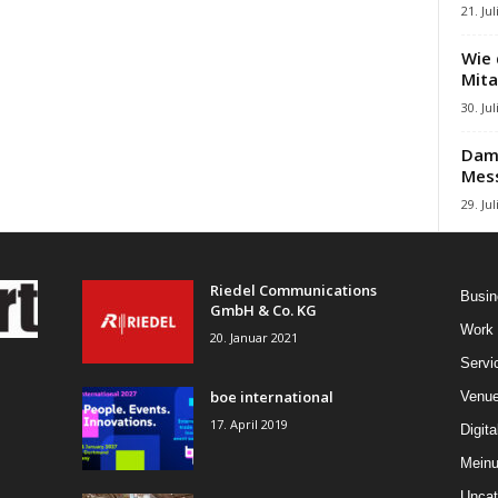
21. Jul
Wie 
Mita
30. Jul
Damb
Mes
29. Jul
Riedel Communications
Busin
GmbH & Co. KG
Work
20. Januar 2021
Servi
boe international
Venu
17. April 2019
Digita
Mein
Uncat