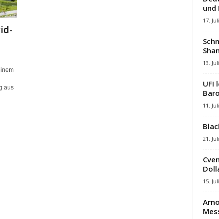
und
17. Jul
id-
Schn
Shan
13. Jul
einem
UFI 
g aus
Baro
11. Jul
Blac
21. Jul
Cven
Dolla
15. Jul
Arno
Mes