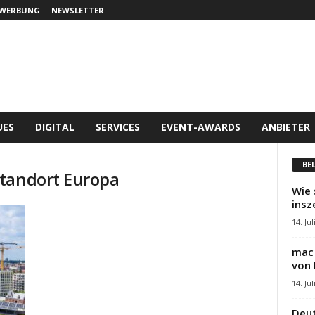
WERBUNG
NEWSLETTER
UES
DIGITAL
SERVICES
EVENT-AWARDS
ANBIETER
BE
standort Europa
Wie 
insz
14. Jul
mac 
von 
14. Jul
Deut