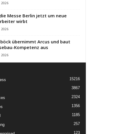
i 2026
die Messe Berlin jetzt um neue
rbeiter wirbt
i 2026
öck übernimmt Arcus und baut
sebau-Kompetenz aus
i 2026
15216
ess
3867
2324
ces
1356
es
1185
l
257
ung
123
egorised