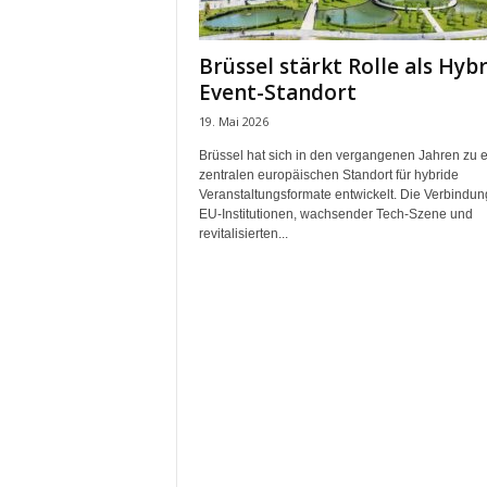
m
u
Brüssel stärkt Rolle als Hybr
n
Event-Standort
i
k
19. Mai 2026
a
Brüssel hat sich in den vergangenen Jahren zu 
t
zentralen europäischen Standort für hybride
i
Veranstaltungsformate entwickelt. Die Verbindun
o
EU-Institutionen, wachsender Tech-Szene und
n
revitalisierten...
|
L
i
v
e
-
M
a
r
k
e