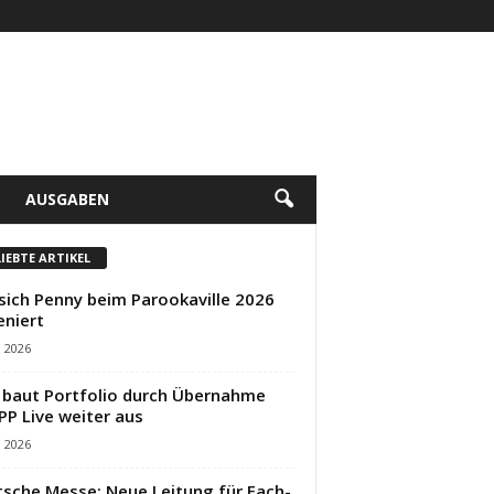
AUSGABEN
LIEBTE ARTIKEL
sich Penny beim Parookaville 2026
eniert
i 2026
baut Portfolio durch Übernahme
PP Live weiter aus
i 2026
sche Messe: Neue Leitung für Fach-