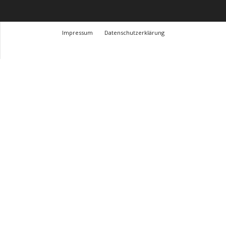
Impressum
Datenschutzerklärung
© Design Andre Menke
TMITC Agency