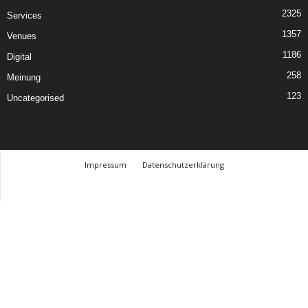
2325
Services
1357
Venues
1186
Digital
258
Meinung
123
Uncategorised
Impressum
Datenschutzerklärung
© Design Andre Menke
TMITC Agency