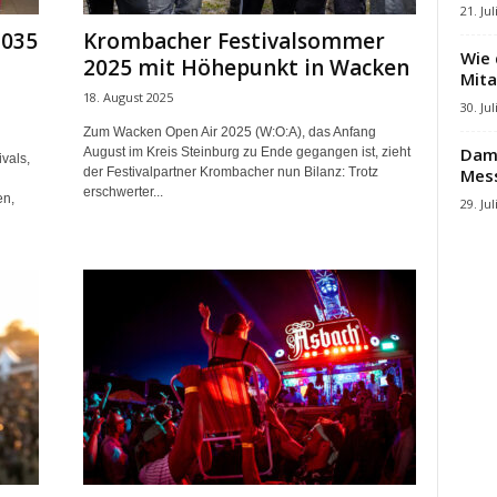
21. Jul
2035
Krombacher Festivalsommer
Wie 
2025 mit Höhepunkt in Wacken
Mita
18. August 2025
30. Jul
Zum Wacken Open Air 2025 (W:O:A), das Anfang
Damb
August im Kreis Steinburg zu Ende gegangen ist, zieht
vals,
Mes
der Festivalpartner Krombacher nun Bilanz: Trotz
erschwerter...
en,
29. Jul