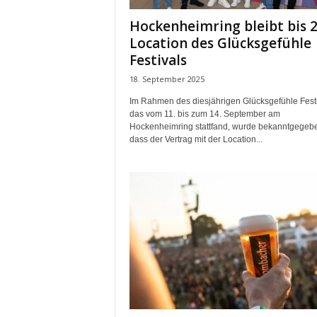
t
Hockenheimring bleibt bis 
i
n
Location des Glücksgefühle
g
Festivals
|
18. September 2025
L
i
Im Rahmen des diesjährigen Glücksgefühle Festi
v
das vom 11. bis zum 14. September am
e
Hockenheimring stattfand, wurde bekanntgegeb
dass der Vertrag mit der Location...
-
E
v
e
n
t
s