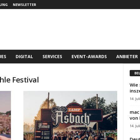
UNG
NEWSLETTER
UES
DIGITAL
SERVICES
EVENT-AWARDS
ANBIETER
BE
le Festival
Wie 
insz
14. Jul
mac 
von 
14. Jul
Deut