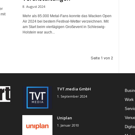
8. August 2024
er
 mit
Mehr als 85.000 Metal-Fans konnte das Wacken Open
Air 2024 bei bestem Festival-Wetter verzeichnen. Mit
am Start beim viertägigen Großevent in Schleswig-
Holstein war auch...
Seite 1 von 2
TVT.media GmbH
Busin
1. September 2024
Work
Servi
Uniplan
Venu
1. Januar 2010
Digita