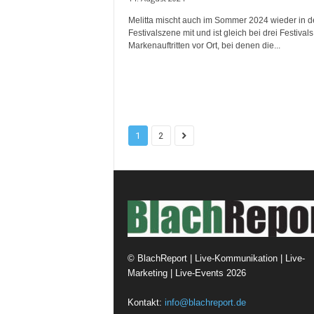
Melitta mischt auch im Sommer 2024 wieder in d
Festivalszene mit und ist gleich bei drei Festivals
Markenauftritten vor Ort, bei denen die...
1
2
©
BlachReport | Live-Kommunikation | Live-
Marketing | Live-Events
2026
Kontakt:
info@blachreport.de