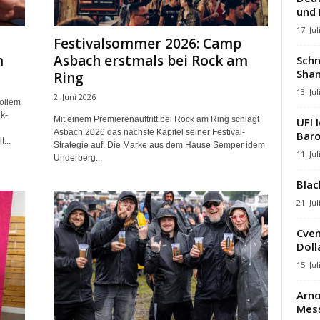
und
17. Jul
Festivalsommer 2026: Camp
m
Asbach erstmals bei Rock am
Schn
Shan
Ring
13. Jul
2. Juni 2026
vollem
k-
Mit einem Premierenauftritt bei Rock am Ring schlägt
UFI 
Asbach 2026 das nächste Kapitel seiner Festival-
Baro
...
Strategie auf. Die Marke aus dem Hause Semper idem
11. Jul
Underberg...
Blac
21. Jul
Cven
Dolla
15. Jul
Arno
Mes