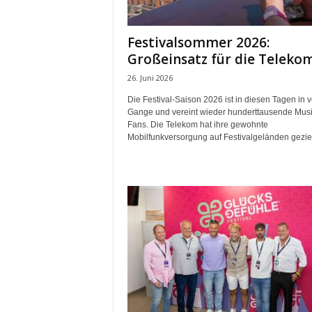
m
u
Festivalsommer 2026:
n
Großeinsatz für die Teleko
i
k
26. Juni 2026
a
Die Festival-Saison 2026 ist in diesen Tagen in 
t
Gange und vereint wieder hunderttausende Musi
i
Fans. Die Telekom hat ihre gewohnte
o
Mobilfunkversorgung auf Festivalgeländen gezielt
n
|
L
i
v
e
-
M
a
r
k
e