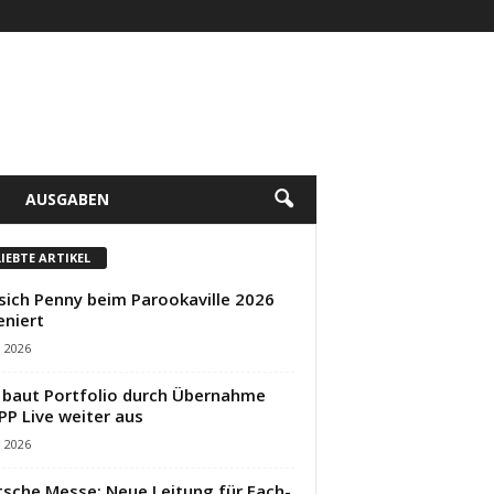
AUSGABEN
LIEBTE ARTIKEL
sich Penny beim Parookaville 2026
eniert
i 2026
baut Portfolio durch Übernahme
PP Live weiter aus
i 2026
sche Messe: Neue Leitung für Fach-