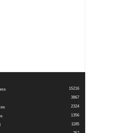
15216
ess
3867
2324
ces
1356
es
1185
l
257