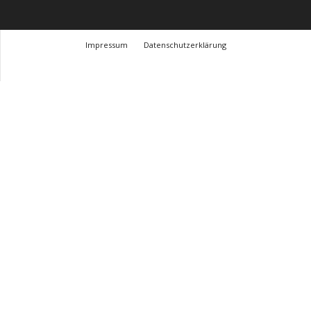
Impressum
Datenschutzerklärung
© Design Andre Menke
TMITC Agency