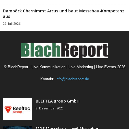
Damböck übernimmt Arcus und baut Messebau-Kompetenz
aus
29. Juli 2026
©
BlachReport | Live-Kommunikation | Live-Marketing | Live-Events
2026
Kontakt:
info@blachreport.de
BEEFTEA group GmbH
8. Dezember 2020
MDS Messebau – weil Messebau