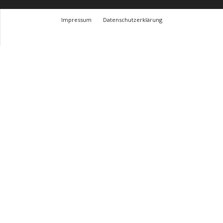
Impressum
Datenschutzerklärung
© Design Andre Menke
TMITC Agency