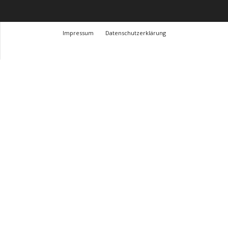
Impressum
Datenschutzerklärung
© Design Andre Menke
TMITC Agency