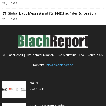
29. Juli 2026
ET Global baut Messestand für KNDS auf der Eurosatory
26. Juli 2026
©
BlachReport | Live-Kommunikation | Live-Marketing | Live-Events
2026
Kontakt:
info@blachreport.de
NA+1
5. April 2014
BEEFTEA group GmbH