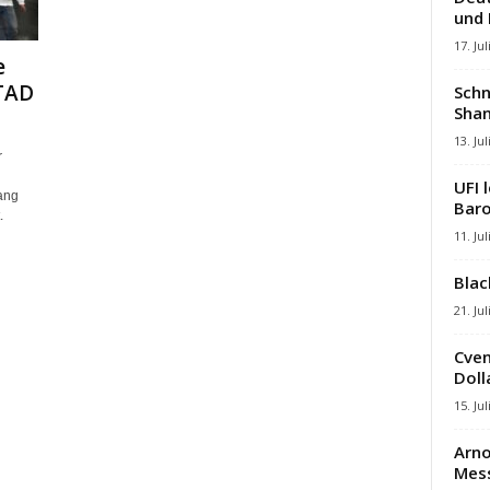
und
17. Jul
e
TAD
Schn
Shan
13. Jul
r
UFI 
ang
Baro
.
11. Jul
Blac
21. Jul
Cven
Dolla
15. Jul
Arno
Mes