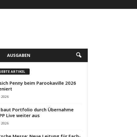
AUSGABEN
LIEBTE ARTIKEL
sich Penny beim Parookaville 2026
eniert
i 2026
baut Portfolio durch Übernahme
PP Live weiter aus
i 2026
sche Messe: Neue Leitung für Fach-