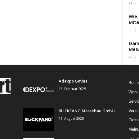
21. Jul
Wie 
Mita
30. Jul
Damb
Mes
29. Jul
Adexpo GmbH
Busin
16. Februar 2025
Work
Servi
BLICKFANG Messebau GmbH
Venu
15. August 2025
Digita
Mein
Uncat