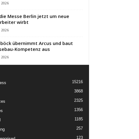
i 2026
die Messe Berlin jetzt um neue
rbeiter wirbt
i 2026
öck übernimmt Arcus und baut
sebau-Kompetenz aus
i 2026
15216
ess
3868
2325
ces
1356
es
1185
l
257
ung
123
egorised