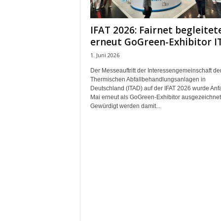
m
u
IFAT 2026: Fairnet begleitet
n
erneut GoGreen-Exhibitor I
i
k
1. Juni 2026
a
Der Messeauftritt der Interessengemeinschaft de
t
Thermischen Abfallbehandlungsanlagen in
i
Deutschland (ITAD) auf der IFAT 2026 wurde Anf
o
Mai erneut als GoGreen-Exhibitor ausgezeichnet
n
Gewürdigt werden damit...
|
L
i
v
e
-
M
a
r
k
e