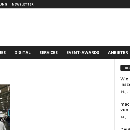
UNG
NEWSLETTER
UES
DIGITAL
SERVICES
EVENT-AWARDS
ANBIETER
BE
z
Wie 
insz
14. Jul
mac 
von 
14. Jul
Deut