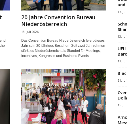
und
17. Jul
t
20 Jahre Convention Bureau
Niederösterreich
Schn
Shan
13. Juli 2026
13. Jul
mend
Das Convention Bureau Niederösterreich feiert dieses
che
Jahr sein 20-jähriges Bestehen. Seit zwei Jahrzehnten
UFI 
stärkt es Niederösterreich als Standort für Meetings,
Baro
Incentives, Kongresse und Business-Events....
11. Jul
Blac
21. Jul
Cven
Dolla
15. Jul
Arno
Mes