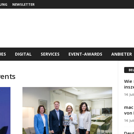
UNG
NEWSLETTER
UES
DIGITAL
SERVICES
EVENT-AWARDS
ANBIETER
BE
vents
Wie 
insz
14. Jul
mac 
von 
14. Jul
Deut