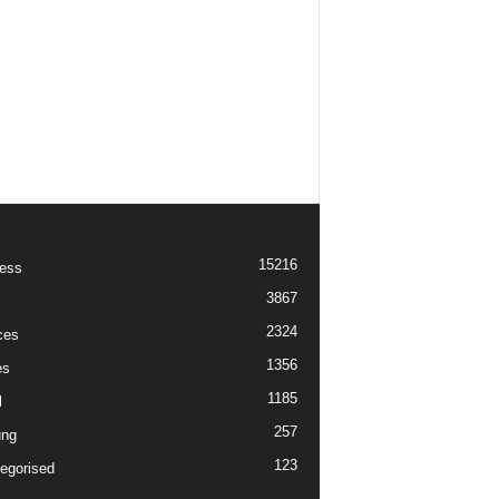
15216
ess
3867
2324
ces
1356
es
1185
l
257
ung
123
egorised