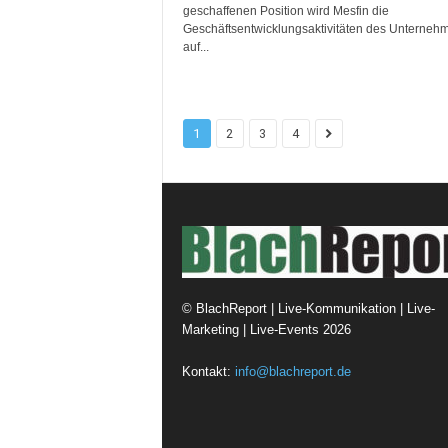
geschaffenen Position wird Mesfin die
Geschäftsentwicklungsaktivitäten des Unterneh
auf...
1
2
3
4
©
BlachReport | Live-Kommunikation | Live-
Marketing | Live-Events
2026
Kontakt:
info@blachreport.de