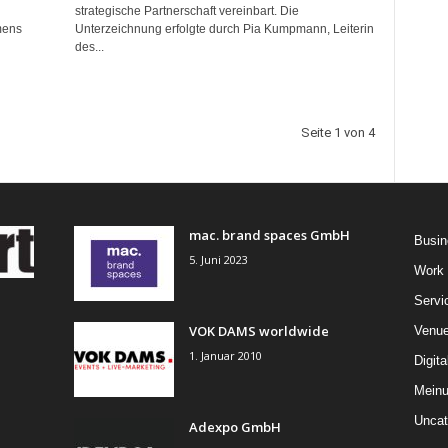
strategische Partnerschaft vereinbart. Die
mens
Unterzeichnung erfolgte durch Pia Kumpmann, Leiterin
des...
Seite 1 von 4
mac. brand spaces GmbH
Busin
5. Juni 2023
Work
Servi
VOK DAMS worldwide
Venu
1. Januar 2010
Digita
Mein
Uncat
Adexpo GmbH