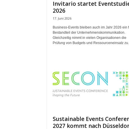
Invitario startet Eventstudi
t
2026
i
n
17. Juni 2026
g
|
Business-Events bleiben auch im Jahr 2026 ein f
Bestandteil der Unternehmenskommunikation.
L
Gleichzeitig nimmt in vielen Organisationen die
i
Prüfung von Budgets und Ressourceneinsatz zu. 
v
e
-
E
v
e
n
t
s
Sustainable Events Confere
2027 kommt nach Düsseldor