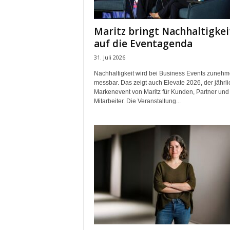
m
u
Maritz bringt Nachhaltigkei
n
auf die Eventagenda
i
k
31. Juli 2026
a
Nachhaltigkeit wird bei Business Events zuneh
t
messbar. Das zeigt auch Elevate 2026, der jährli
i
Markenevent von Maritz für Kunden, Partner und
o
Mitarbeiter. Die Veranstaltung...
n
|
L
i
v
e
-
M
a
r
k
e