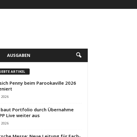
AUSGABEN
LIEBTE ARTIKEL
sich Penny beim Parookaville 2026
eniert
i 2026
baut Portfolio durch Übernahme
PP Live weiter aus
i 2026
sche Messe: Neue Leitung für Fach-