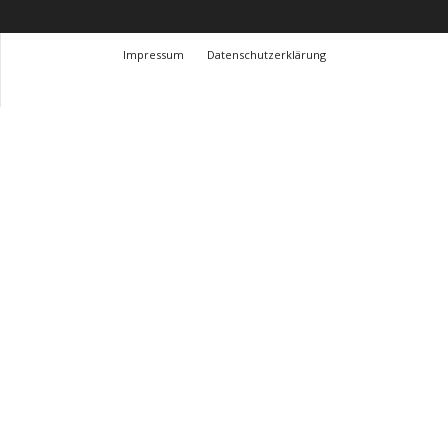
Impressum
Datenschutzerklärung
© Design Andre Menke
TMITC Agency