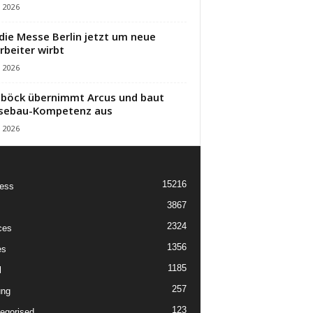
i 2026
die Messe Berlin jetzt um neue
rbeiter wirbt
i 2026
öck übernimmt Arcus und baut
sebau-Kompetenz aus
i 2026
15216
ess
3867
2324
ces
1356
es
1185
l
257
ung
123
egorised