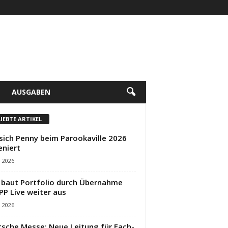
AUSGABEN
LIEBTE ARTIKEL
sich Penny beim Parookaville 2026
eniert
i 2026
baut Portfolio durch Übernahme
PP Live weiter aus
i 2026
sche Messe: Neue Leitung für Fach-