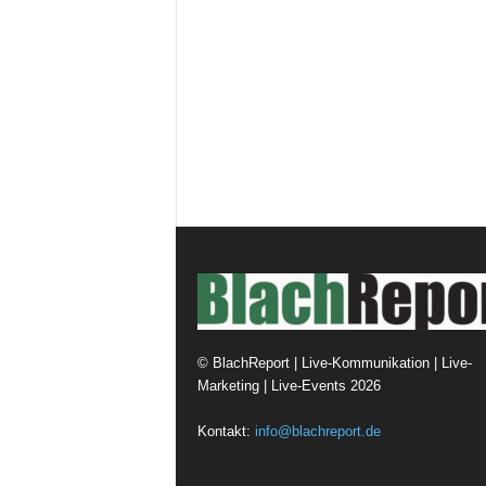
t
i
n
g
|
L
i
v
e
-
E
v
e
n
t
s
©
BlachReport | Live-Kommunikation | Live-
Marketing | Live-Events
2026
Kontakt:
info@blachreport.de