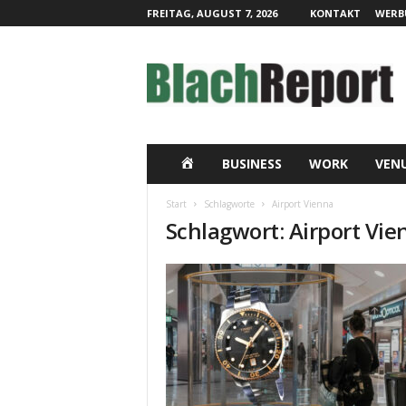
FREITAG, AUGUST 7, 2026
KONTAKT
WERB
B
l
a
c
h
R
e
H
BUSINESS
WORK
VEN
p
o
O
Start
Schlagworte
Airport Vienna
r
Schlagwort: Airport Vie
t
M
|
L
E
i
v
e
-
K
o
m