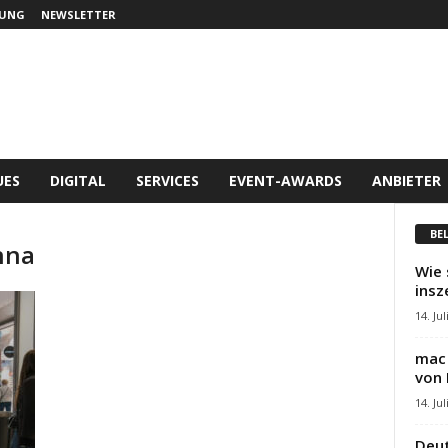
UNG
NEWSLETTER
UES
DIGITAL
SERVICES
EVENT-AWARDS
ANBIETER
BE
nna
Wie 
insz
14. Jul
mac 
von 
14. Jul
Deut