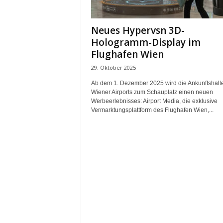
m
u
Neues Hypervsn 3D-
n
Hologramm-Display im
i
k
Flughafen Wien
a
29. Oktober 2025
t
i
Ab dem 1. Dezember 2025 wird die Ankunftshall
Wiener Airports zum Schauplatz einen neuen
o
Werbeerlebnisses: Airport Media, die exklusive
n
Vermarktungsplattform des Flughafen Wien,...
|
L
i
v
e
-
M
a
r
k
e