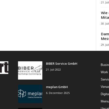
21. Jul
Wie 
Mita
30. Jul
Damb
Mes
29. Jul
BIBER Service GmbH
Busin
21. Juli 2022
Work
Servi
meplan GmbH
Venu
6. Dezember 2025
Digita
Mein
Uncat