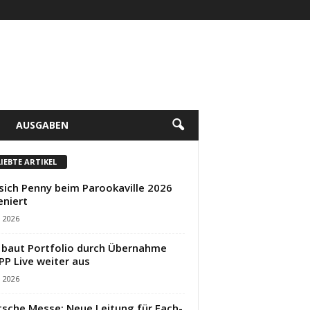
AUSGABEN
LIEBTE ARTIKEL
sich Penny beim Parookaville 2026
eniert
i 2026
baut Portfolio durch Übernahme
PP Live weiter aus
i 2026
sche Messe: Neue Leitung für Fach-