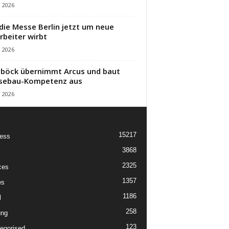
i 2026
die Messe Berlin jetzt um neue
rbeiter wirbt
i 2026
öck übernimmt Arcus und baut
sebau-Kompetenz aus
i 2026
15217
ess
3868
2325
ces
1357
es
1186
l
258
ung
123
egorised