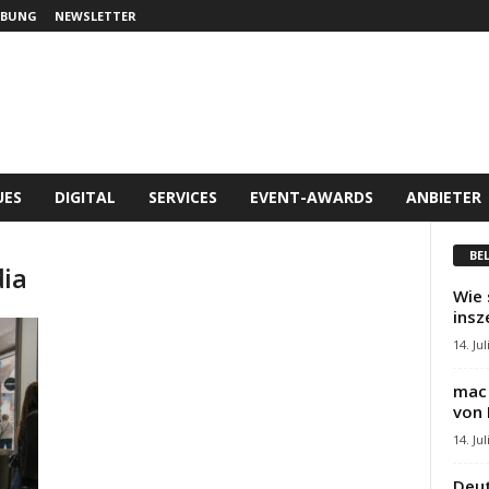
BUNG
NEWSLETTER
UES
DIGITAL
SERVICES
EVENT-AWARDS
ANBIETER
BE
dia
Wie 
insz
14. Jul
mac 
von 
14. Jul
Deut