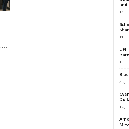
und
17. Jul
Schn
Shan
13. Jul
e des
UFI 
Baro
11. Jul
Blac
21. Jul
Cven
Dolla
15. Jul
Arno
Mes