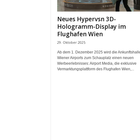
m
u
Neues Hypervsn 3D-
n
Hologramm-Display im
i
k
Flughafen Wien
a
29. Oktober 2025
t
i
Ab dem 1. Dezember 2025 wird die Ankunftshall
Wiener Airports zum Schauplatz einen neuen
o
Werbeerlebnisses: Airport Media, die exklusive
n
Vermarktungsplattform des Flughafen Wien,...
|
L
i
v
e
-
M
a
r
k
e