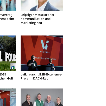
nvertrag
Leipziger Messe ordnet
ment beim
Kommunikation und
Marketing neu
 2028
bvik launcht B2B-Excellence-
chen Golf
Preis im DACH-Raum