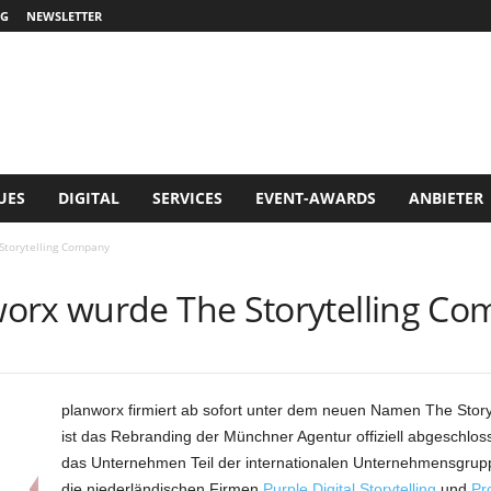
G
NEWSLETTER
UES
DIGITAL
SERVICES
EVENT-AWARDS
ANBIETER
Storytelling Company
orx wurde The Storytelling C
planworx firmiert ab sofort unter dem neuen Namen The Story
ist das Rebranding der Münchner Agentur offiziell abgeschlos
das Unternehmen Teil der internationalen Unternehmensgrupp
die niederländischen Firmen
Purple Digital Storytelling
und
Pr