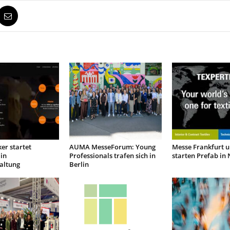
er startet
AUMA MesseForum: Young
Messe Frankfurt 
in
Professionals trafen sich in
starten Prefab in
altung
Berlin