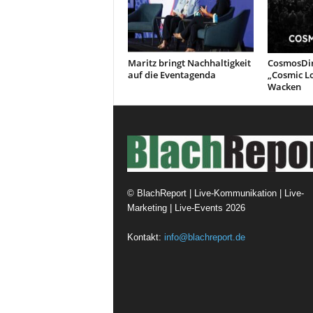
Maritz bringt Nachhaltigkeit
CosmosDir
auf die Eventagenda
„Cosmic L
Wacken
©
BlachReport | Live-Kommunikation | Live-
Marketing | Live-Events
2026
Kontakt:
info@blachreport.de