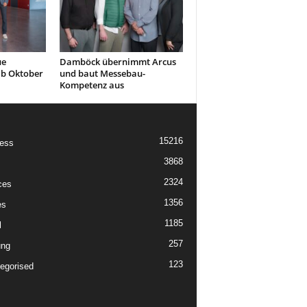
ue
Damböck übernimmt Arcus
ab Oktober
und baut Messebau-
Kompetenz aus
15216
ess
3868
2324
ces
1356
es
1185
l
257
ung
123
egorised