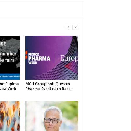
und Supima
MCH Group holt Questex
 New York
Pharma-Event nach Basel