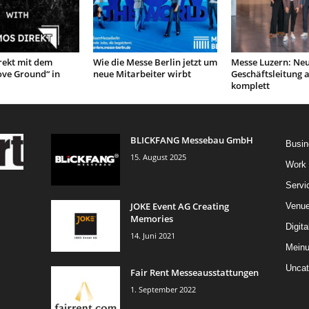
ekt mit dem
Wie die Messe Berlin jetzt um
Messe Luzern: Ne
ove Ground“ in
neue Mitarbeiter wirbt
Geschäftsleitung 
komplett
BLICKFANG Messebau GmbH
Busin
15. August 2025
Work
Servi
JOKE Event AG Creating
Venu
Memories
Digita
14. Juni 2021
Mein
Uncat
Fair Rent Messeausstattungen
1. September 2022