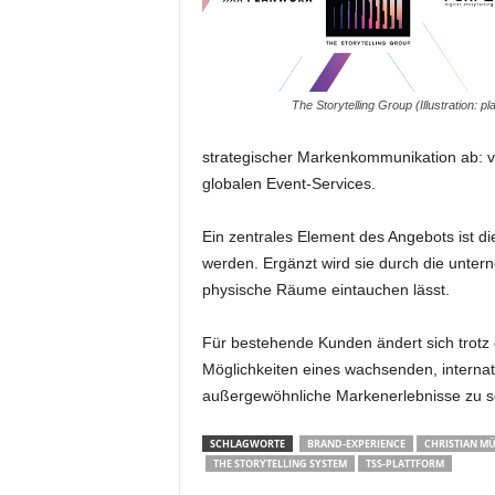
m
u
n
i
The Storytelling Group (Illustration: p
k
a
strategischer Markenkommunikation ab: v
t
i
globalen Event-Services.
o
n
Ein zentrales Element des Angebots ist di
|
werden. Ergänzt wird sie durch die untern
L
physische Räume eintauchen lässt.
i
v
Für bestehende Kunden ändert sich trotz 
e
-
Möglichkeiten eines wachsenden, internat
M
außergewöhnliche Markenerlebnisse zu sc
a
r
SCHLAGWORTE
BRAND-EXPERIENCE
CHRISTIAN M
k
THE STORYTELLING SYSTEM
TSS-PLATTFORM
e