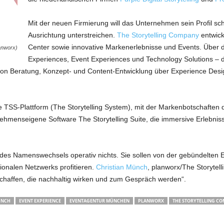
Mit der neuen Firmierung will das Unternehmen sein Profil sch
Ausrichtung unterstreichen.
The Storytelling Company
entwick
Center sowie innovative Markenerlebnisse und Events. Über di
lanworx)
Experiences, Event Experiences und Technology Solutions –
on Beratung, Konzept- und Content-Entwicklung über Experience Desi
e TSS-Plattform (The Storytelling System), mit der Markenbotschaften di
ehmenseigene Software The Storytelling Suite, die immersive Erlebniss
des Namenswechsels operativ nichts. Sie sollen von der gebündelten E
ionalen Netzwerks profitieren.
Christian Münch
, planworx/The Storytell
haffen, die nachhaltig wirken und zum Gespräch werden“.
ÜNCH
EVENT EXPERIENCE
EVENTAGENTUR MÜNCHEN
PLANWORX
THE STORYTELLING C