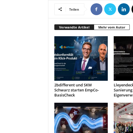
t
Teilen
i
n
g
Verwandte Artikel
Mehr vom Autor
|
L
i
v
e
-
E
v
e
n
2bdifferent und SKW
Lleyendeck
Schwarz starten EmpCo-
Sanierung 
t
BasisCheck
Eigenverw
s