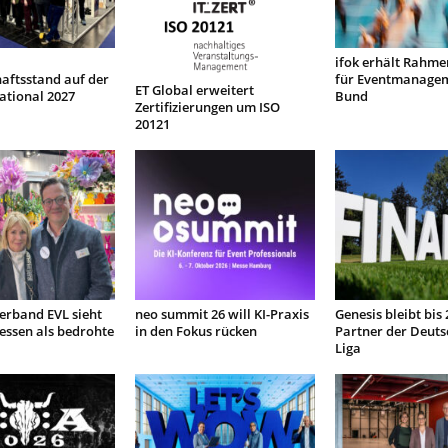
ifok erhält Rahme
aftsstand auf der
für Eventmanage
ET Global erweitert
ational 2027
Bund
Zertifizierungen um ISO
20121
Verband EVL sieht
neo summit 26 will KI-Praxis
Genesis bleibt bis
sen als bedrohte
in den Fokus rücken
Partner der Deuts
Liga