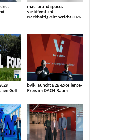
rdnet
mac. brand spaces
nd
veröffentlicht
Nachhaltigkeitsbericht 2026
 2028
bvik launcht B2B-Excellence-
chen Golf
Preis im DACH-Raum