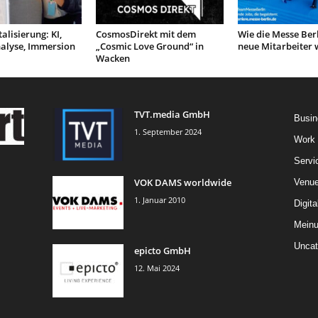
alisierung: KI,
CosmosDirekt mit dem
Wie die Messe Berl
nalyse, Immersion
„Cosmic Love Ground“ in
neue Mitarbeiter 
Wacken
TVT.media GmbH
Busin
1. September 2024
Work
Servi
VOK DAMS worldwide
Venu
1. Januar 2010
Digita
Mein
Uncat
epicto GmbH
12. Mai 2024