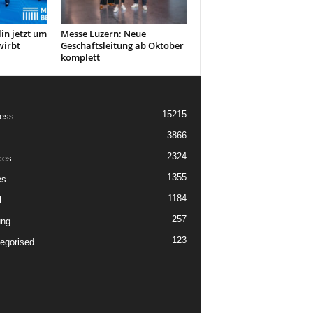
in jetzt um
Messe Luzern: Neue
wirbt
Geschäftsleitung ab Oktober
komplett
15215
ess
3866
2324
ces
1355
es
1184
l
257
ung
123
egorised