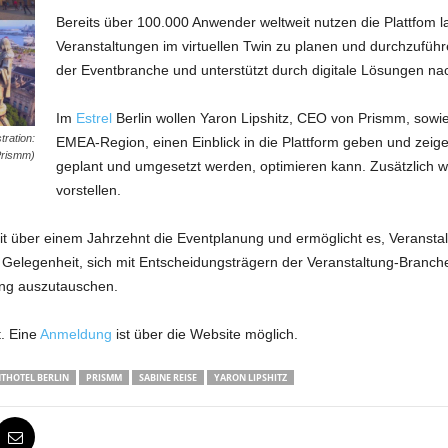
Bereits über 100.000 Anwender weltweit nutzen die Plattfom 
Veranstaltungen im virtuellen Twin zu planen und durchzuführen
der Eventbranche und unterstützt durch digitale Lösungen na
Im
Estrel
Berlin wollen Yaron Lipshitz, CEO von Prismm, sowi
ration:
EMEA-Region, einen Einblick in die Plattform geben und zeige
rismm)
geplant und umgesetzt werden, optimieren kann. Zusätzlich wi
vorstellen.
it über einem Jahrzehnt die Eventplanung und ermöglicht es, Veranstal
ie Gelegenheit, sich mit Entscheidungsträgern der Veranstaltung-Branch
ung auszutauschen.
t. Eine
Anmeldung
ist über die Website möglich.
THOTEL BERLIN
PRISMM
SABINE REISE
YARON LIPSHITZ