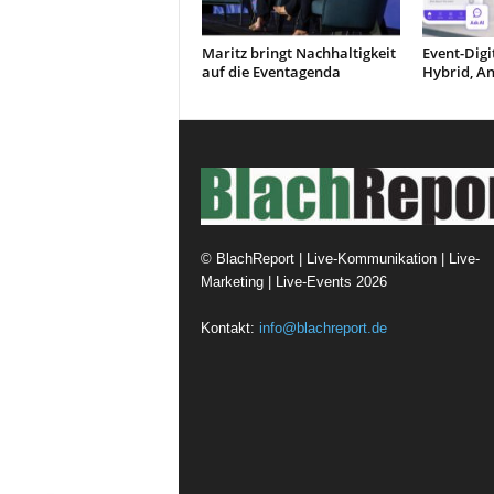
Maritz bringt Nachhaltigkeit
Event-Digit
auf die Eventagenda
Hybrid, A
©
BlachReport | Live-Kommunikation | Live-
Marketing | Live-Events
2026
Kontakt:
info@blachreport.de