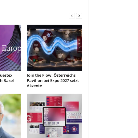
uestex
Join the Flow: Österreichs
h Basel
Pavillon bei Expo 2027 setzt
Akzente