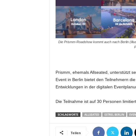
m
u
n
i
k
a
Die Prismm-Roadshow kommt auch nach Berlin (Illust
t
P
i
o
n
|
Prismm, ehemals Allseated, unterstützt se
L
Event in Berlin bietet den Teilnehmern d
i
Entwicklungen in der digitalen Eventplan
v
e
-
Die Teilnahme ist auf 30 Personen limitier
M
a
SCHLAGWORTE
ALLSEATED
ESTREL BERLIN
EVEN
r
k
Teilen
e