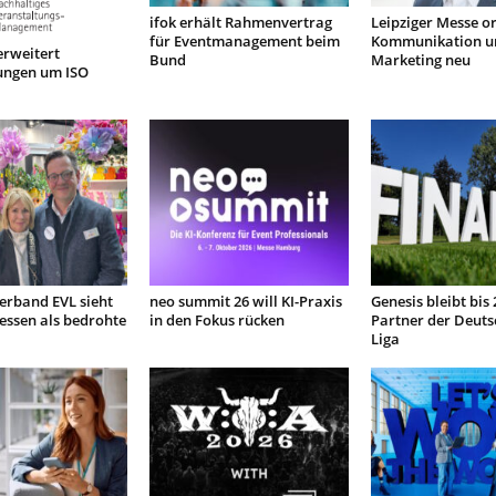
ifok erhält Rahmenvertrag
Leipziger Messe o
für Eventmanagement beim
Kommunikation u
erweitert
Bund
Marketing neu
rungen um ISO
Verband EVL sieht
neo summit 26 will KI-Praxis
Genesis bleibt bis
sen als bedrohte
in den Fokus rücken
Partner der Deuts
Liga