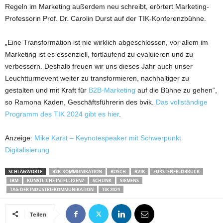
Regeln im Marketing außerdem neu schreibt, erörtert Marketing-
Professorin Prof. Dr. Carolin Durst auf der TIK-Konferenzbühne.
„Eine Transformation ist nie wirklich abgeschlossen, vor allem im
Marketing ist es essenziell, fortlaufend zu evaluieren und zu
verbessern. Deshalb freuen wir uns dieses Jahr auch unser
Leuchtturmevent weiter zu transformieren, nachhaltiger zu
gestalten und mit Kraft für
B2B-Marketing
auf die Bühne zu gehen“,
so Ramona Kaden, Geschäftsführerin des bvik.
Das vollständige
Programm des TIK 2024 gibt es hier
.
Anzeige:
Mike Karst – Keynotespeaker mit Schwerpunkt
Digitalisierung
SCHLAGWORTE
B2B-KOMMUNIKATION
BOSCH
BVIK
FÜRSTENFELDBRUCK
IBM
KÜNSTLICHE INTELLIGENZ
SCHUNK
SIEMENS
TAG DER INDUSTRIEKOMMUNIKATION
TIK 2024
Teilen