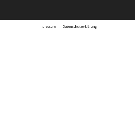
Impressum
Datenschutzerklärung
© Design Andre Menke
TMITC Agency