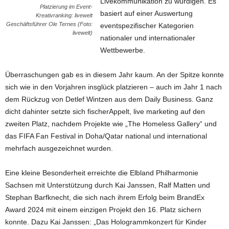
Livekommunikation zu würdigen. Es
Platzierung im Event-
basiert auf einer Auswertung
Kreativranking: livewelt
Geschäftsführer Ole Ternes (Foto:
eventspezifischer Kategorien
livewelt)
nationaler und internationaler
Wettbewerbe.
Überraschungen gab es in diesem Jahr kaum. An der Spitze konnte
sich wie in den Vorjahren insglück platzieren – auch im Jahr 1 nach
dem Rückzug von Detlef Wintzen aus dem Daily Business. Ganz
dicht dahinter setzte sich fischerAppelt, live marketing auf den
zweiten Platz, nachdem Projekte wie „The Homeless Gallery“ und
das FIFA Fan Festival in Doha/Qatar national und international
mehrfach ausgezeichnet wurden.
Eine kleine Besonderheit erreichte die Elbland Philharmonie
Sachsen mit Unterstützung durch Kai Janssen, Ralf Matten und
Stephan Barfknecht, die sich nach ihrem Erfolg beim BrandEx
Award 2024 mit einem einzigen Projekt den 16. Platz sichern
konnte. Dazu Kai Janssen: „Das Hologrammkonzert für Kinder