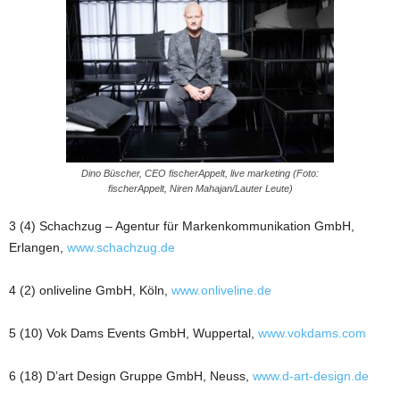
Dino Büscher, CEO fischerAppelt, live marketing (Foto:
fischerAppelt, Niren Mahajan/Lauter Leute)
3 (4) Schachzug – Agentur für Markenkommunikation GmbH,
Erlangen,
www.schachzug.de
4 (2) onliveline GmbH, Köln,
www.onliveline.de
5 (10) Vok Dams Events GmbH, Wuppertal,
www.vokdams.com
6 (18) D’art Design Gruppe GmbH, Neuss,
www.d-art-design.de