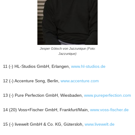
Jesper Götsch von Jazzunique (Foto:
Jazzunique)
11 (-) HL-Studios GmbH, Erlangen,
www.hl-studios.de
12 (-) Accenture Song, Berlin,
www.accenture.com
13 (-) Pure Perfection GmbH, Wiesbaden,
www.pureperfection.com
14 (20) Voss+Fischer GmbH, Frankfurt/Main,
www.voss-fischer.de
15 (-) livewelt GmbH & Co. KG, Gütersloh,
www.livewelt.de