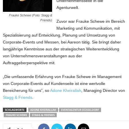
Unternehmensseite in die
Agenturwelt.
Frauke Schewe (Foto: Stagg &
Friends)
Zuvor war Frauke Schewe im Bereich
Marketing und Kommunikation, mit
Spezialisierung auf Entwicklung, Planung und Umsetzung von
Corporate-Events und Messen, bei Aareon tätig. Sie bringt daher
langjährige Kenntnisse aus der strategischen Weiterentwicklung
von Unternehmensveranstaltungen aus der
Auftraggeberperspektive mit.
„Die umfassende Erfahrung von Frauke Schewe im Management
von Corporate-Events auf Kundenseite ist eine wertvolle
Bereicherung für uns”, so
Adone Kheirallah
, Managing Director von
Stagg & Friends
.
SCHLAGWORTE
ADONE KHEIRALLAH
EVENTAGENTUR DÜSSELDORF
FRAUKE SCHEWE
STAGG & FRIENDS