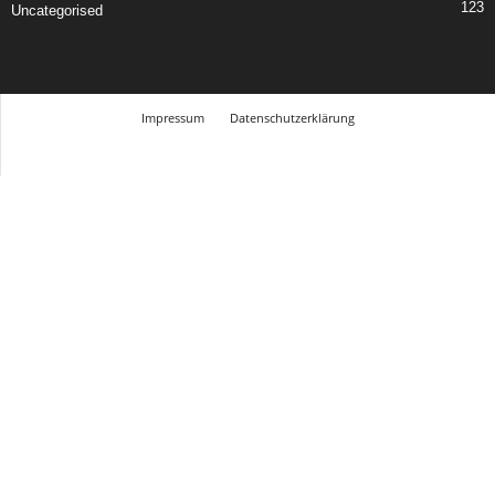
123
Uncategorised
Impressum
Datenschutzerklärung
© Design Andre Menke
TMITC Agency