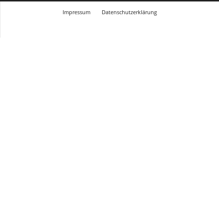
Impressum
Datenschutzerklärung
© Design Andre Menke
TMITC Agency