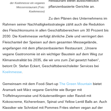
Restaurant bietet ausschließlich
der Koelnmesse ein veganes
pflanzenbasierte Gerichte an.
Messerestaurant (Foto:
Koelnmesse)
Zu den Plänen des Unternehmens im
Rahmen seiner Nachhaltigkeitsstrategie zählt auch die Reduktion
des Fleischkonsums in allen Geschäftsbereichen um 30 Prozent bis
2030. Die Koelnmesse verfolgt ähnliche Ziele und verringert den
Fleischanteil der Speisen auf dem gesamten Messegelände,
angefangen mit dem pflanzenbasierten Restaurant. „Unsere
vegane Gastronomie ist ein wichtiger Baustein auf dem Weg zur
Klimaneutralität bis 2035, die wir uns zum Ziel gesetzt haben“,
betont Dr. Stefan Eckert, Geschäftsbereichsleiter Services bei
Koelnmesse
.
Gemeinsam mit dem Food-Start-up
The Green Mountain
bietet
Aramark seit März vegane Gerichte wie Burger mit
Trüffelmayonnaise und Kräuterseitlingen oder Ravioli mit
Kokoscreme, Kichererbsen, Spinat und Yellow Lentil Balls an. Auch
Klassiker wie Schnitzel mit Pommes Frites stehen vegan auf der