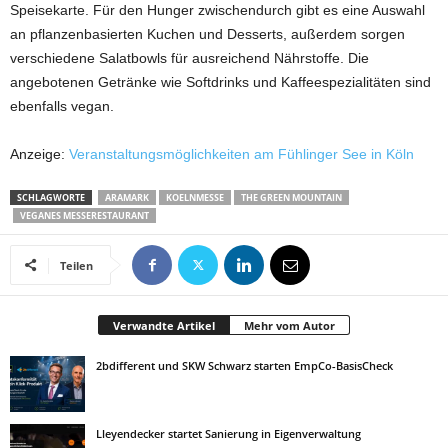
Speisekarte. Für den Hunger zwischendurch gibt es eine Auswahl
an pflanzenbasierten Kuchen und Desserts, außerdem sorgen
verschiedene Salatbowls für ausreichend Nährstoffe. Die
angebotenen Getränke wie Softdrinks und Kaffeespezialitäten sind
ebenfalls vegan.
Anzeige:
Veranstaltungsmöglichkeiten am Fühlinger See in Köln
SCHLAGWORTE
ARAMARK
KOELNMESSE
THE GREEN MOUNTAIN
VEGANES MESSERESTAURANT
Teilen
Verwandte Artikel
Mehr vom Autor
2bdifferent und SKW Schwarz starten EmpCo-BasisCheck
Lleyendecker startet Sanierung in Eigenverwaltung