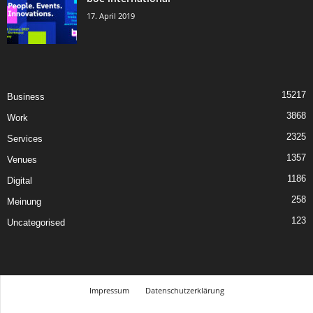
17. April 2019
15217
Business
3868
Work
2325
Services
1357
Venues
1186
Digital
258
Meinung
123
Uncategorised
Impressum
Datenschutzerklärung
© Design Andre Menke
TMITC Agency