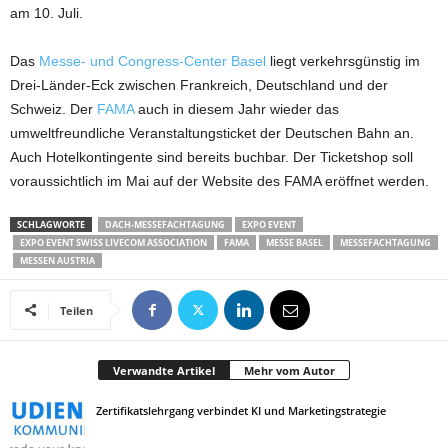
am 10. Juli.
Das
Messe- und Congress-Center Basel
liegt verkehrsgünstig im
Drei-Länder-Eck zwischen Frankreich, Deutschland und der
Schweiz. Der
FAMA
auch in diesem Jahr wieder das
umweltfreundliche Veranstaltungsticket der Deutschen Bahn an.
Auch Hotelkontingente sind bereits buchbar. Der Ticketshop soll
voraussichtlich im Mai auf der Website des FAMA eröffnet werden.
SCHLAGWORTE
DACH-MESSEFACHTAGUNG
EXPO EVENT
EXPO EVENT SWISS LIVECOM ASSOCIATION
FAMA
MESSE BASEL
MESSEFACHTAGUNG
MESSEN AUSTRIA
Teilen
Verwandte Artikel
Mehr vom Autor
Zertifikatslehrgang verbindet KI und Marketingstrategie