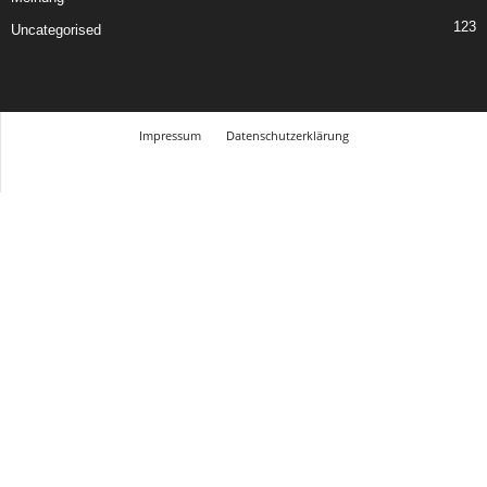
123
Uncategorised
Impressum
Datenschutzerklärung
© Design Andre Menke
TMITC Agency