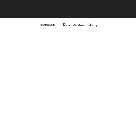
Impressum
Datenschutzerklärung
© Design Andre Menke
TMITC Agency