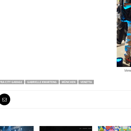
Vene
RA CITY GARAGE
GABRIELLE KWARTENG
MÜNCHEN
VENETTA