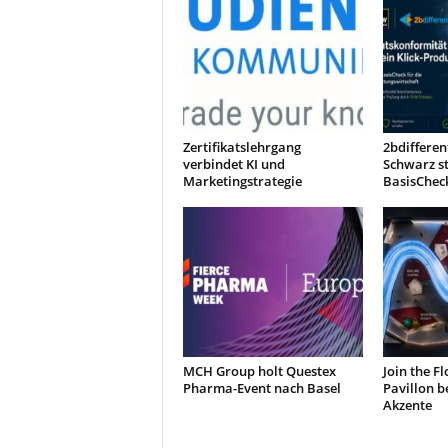
Zertifikatslehrgang
2bdiffere
verbindet KI und
Schwarz s
Marketingstrategie
BasisChec
MCH Group holt Questex
Join the F
Pharma-Event nach Basel
Pavillon b
Akzente