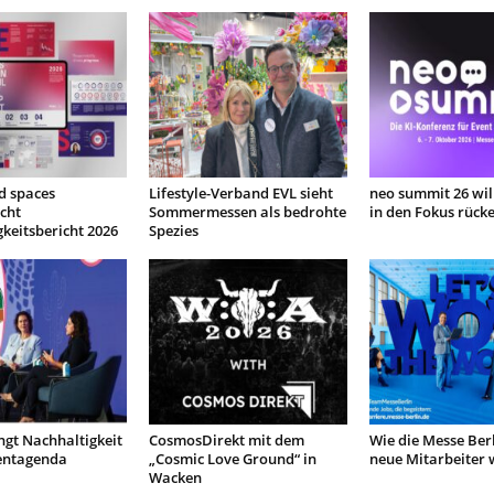
d spaces
Lifestyle-Verband EVL sieht
neo summit 26 will
icht
Sommermessen als bedrohte
in den Fokus rück
keitsbericht 2026
Spezies
ngt Nachhaltigkeit
CosmosDirekt mit dem
Wie die Messe Berl
ventagenda
„Cosmic Love Ground“ in
neue Mitarbeiter 
Wacken