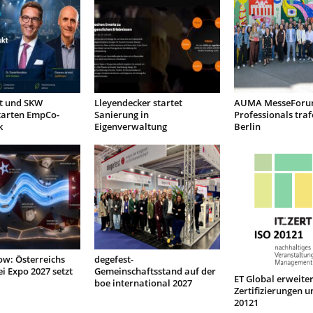
nt und SKW
Lleyendecker startet
AUMA MesseForu
tarten EmpCo-
Sanierung in
Professionals traf
k
Eigenverwaltung
Berlin
low: Österreichs
degefest-
ei Expo 2027 setzt
Gemeinschaftsstand auf der
ET Global erweiter
boe international 2027
Zertifizierungen u
20121