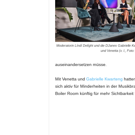
m
u
n
i
k
a
t
Moderatorin Líndí Delíght und die DJanes Gabrielle K
i
und Venetta (v. l., Foto
o
n
auseinandersetzen müsse.
|
L
Mit Venetta und
Gabrielle Kwarteng
hatten
i
sich aktiv für Minderheiten in der Musik
v
Boiler Room künftig für mehr Sichtbarkeit
e
-
M
a
r
k
e