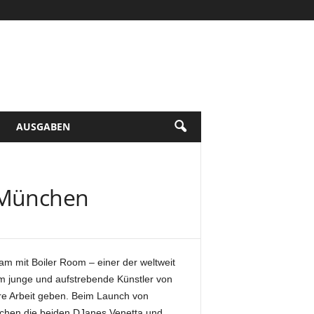
AUSGABEN
n München
am mit Boiler Room – einer der weltweit
m junge und aufstrebende Künstler von
hre Arbeit geben. Beim Launch von
achen die beiden DJanes Venetta und