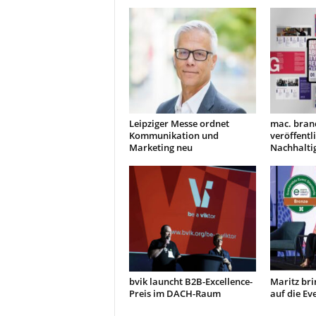
Leipziger Messe ordnet
mac. bran
Kommunikation und
veröffentl
Marketing neu
Nachhaltig
bvik launcht B2B-Excellence-
Maritz bri
Preis im DACH-Raum
auf die E