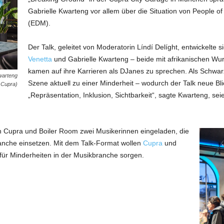
Gabrielle Kwarteng vor allem über die Situation von People of
(EDM).
Der Talk, geleitet von Moderatorin Líndí Delíght, entwickelte
Venetta
und Gabrielle Kwarteng – beide mit afrikanischen W
kamen auf ihre Karrieren als DJanes zu sprechen. Als Schwa
warteng
Szene aktuell zu einer Minderheit – wodurch der Talk neue Blic
: Cupra)
„Repräsentation, Inklusion, Sichtbarkeit“, sagte Kwarteng, s
 Cupra und Boiler Room zwei Musikerinnen eingeladen, die
branche einsetzen. Mit dem Talk-Format wollen
Cupra
und
 für Minderheiten in der Musikbranche sorgen.