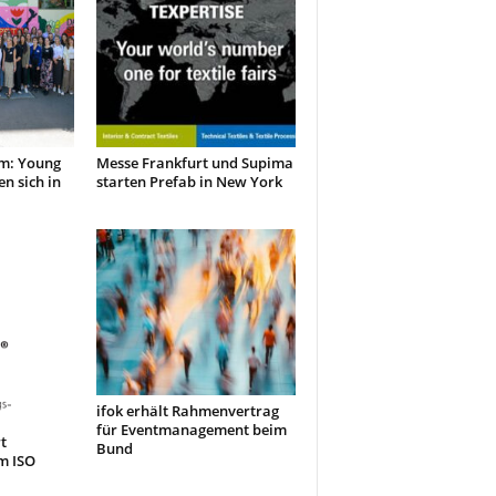
m: Young
Messe Frankfurt und Supima
en sich in
starten Prefab in New York
ifok erhält Rahmenvertrag
für Eventmanagement beim
t
Bund
m ISO