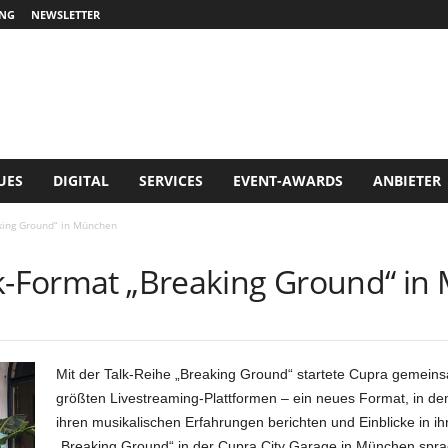
NG
NEWSLETTER
UES
DIGITAL
SERVICES
EVENT-AWARDS
ANBIETER
king Ground“ in München
lk-Format „Breaking Ground“ i
Mit der Talk-Reihe „Breaking Ground“ startete Cupra gemeins
größten Livestreaming-Plattformen – ein neues Format, in de
ihren musikalischen Erfahrungen berichten und Einblicke in i
„Breaking Ground“ in der Cupra City Garage in München spr