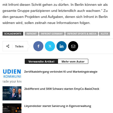
mit Infront diesen Schritt gehen zu dürfen. In Berlin können wir als
gesamte Gruppe partizipieren und letztendlich auch wachsen.“ Zu
den genauen Projekten und Aufgaben, denen sich Infront in Berlin
widmen wird, sollen zeitnah neue Informationen folgen.
SCHLAGWORTE
INFRONT
INFRONT GERMANY
INFRONT SPORTS & MEDIA
XLETIX
Teilen
Verwandte Artikel
Mehr vom Autor
Zertifikatslehrgang verbindet KI und Marketingstrategie
2bdifferent und SKW Schwarz starten EmpCo-BasisCheck
Lleyendecker startet Sanierung in Eigenverwaltung