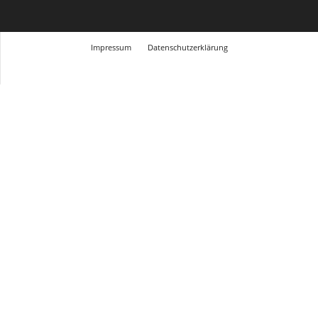
Impressum
Datenschutzerklärung
© Design Andre Menke
TMITC Agency