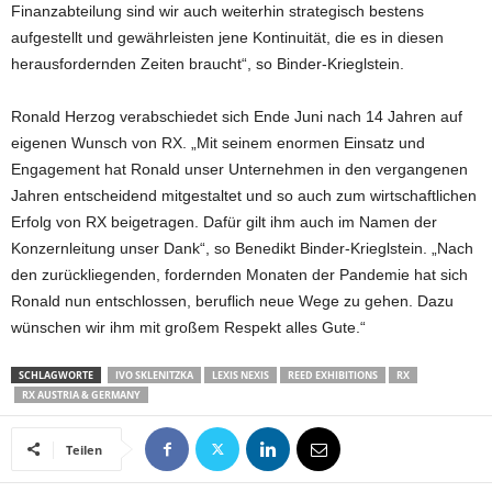
Finanzabteilung sind wir auch weiterhin strategisch bestens
aufgestellt und gewährleisten jene Kontinuität, die es in diesen
herausfordernden Zeiten braucht“, so Binder-Krieglstein.
Ronald Herzog verabschiedet sich Ende Juni nach 14 Jahren auf
eigenen Wunsch von RX. „Mit seinem enormen Einsatz und
Engagement hat Ronald unser Unternehmen in den vergangenen
Jahren entscheidend mitgestaltet und so auch zum wirtschaftlichen
Erfolg von RX beigetragen. Dafür gilt ihm auch im Namen der
Konzernleitung unser Dank“, so Benedikt Binder-Krieglstein. „Nach
den zurückliegenden, fordernden Monaten der Pandemie hat sich
Ronald nun entschlossen, beruflich neue Wege zu gehen. Dazu
wünschen wir ihm mit großem Respekt alles Gute.“
SCHLAGWORTE
IVO SKLENITZKA
LEXIS NEXIS
REED EXHIBITIONS
RX
RX AUSTRIA & GERMANY
Teilen