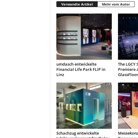
Verwandte Artikel
Mehr vom Autor
umdasch entwickelte
The LGCY S
Financial Life Park FLiP in
Premiere 
Linz
GlassFloo
Schachzug entwickelte
Messekonz