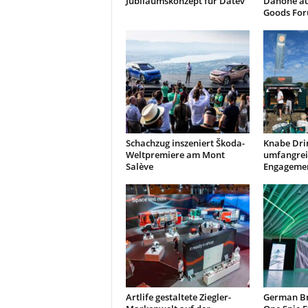
Jubiläumskonzept für Datev
Danone a
Goods Fo
Schachzug inszeniert Škoda-
Knabe Dri
Weltpremiere am Mont
umfangrei
Salève
Engagemen
Artlife gestaltete Ziegler-
German Br