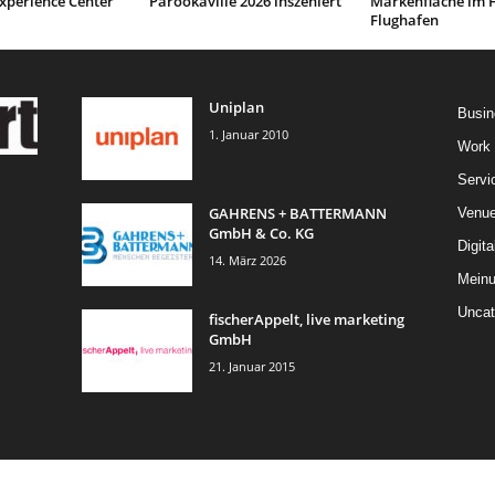
xperience Center
Parookaville 2026 inszeniert
Markenfläche im F
Flughafen
Uniplan
Busin
1. Januar 2010
Work
Servi
GAHRENS + BATTERMANN
Venu
GmbH & Co. KG
Digita
14. März 2026
Mein
Uncat
fischerAppelt, live marketing
GmbH
21. Januar 2015