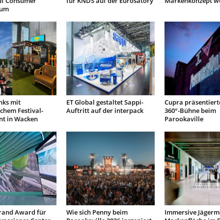
uf Consumer
für KNDS auf der Eurosatory
Markenkonzept we
rum
nks mit
ET Global gestaltet Sappi-
Cupra präsentierte
chem Festival-
Auftritt auf der interpack
360°-Bühne beim
t in Wacken
Parookaville
and Award für
Wie sich Penny beim
Immersive Jägerme