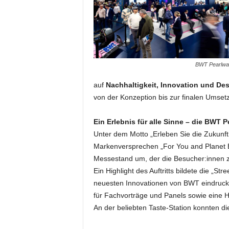
m
u
n
i
k
a
BWT Pearlwat
t
i
auf
Nachhaltigkeit, Innovation und De
o
von der Konzeption bis zur finalen Umsetz
n
|
Ein Erlebnis für alle Sinne – die BWT P
L
Unter dem Motto „Erleben Sie die Zukunf
i
Markenversprechen „For You and Planet Bl
v
Messestand um, der die Besucher:innen 
e
-
Ein Highlight des Auftritts bildete die „Stre
M
neuesten Innovationen von BWT eindrucksv
a
für Fachvorträge und Panels sowie eine H
r
An der beliebten Taste-Station konnten d
k
e