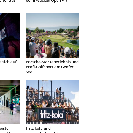
iter aus
beim Wacken Open Air
 sich auf
Porsche-Markenerlebnis und
Profi-Golfsport am Genfer
See
ister-
fritz-kola und