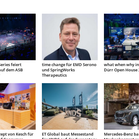
eries feiert
time change für EMD Serono
what when why in
auf dem ASB
und SpringWorks
Dürr Open House 
r
Therapeutics
ept von Kesch für
ET Global baut Messestand
Mercedes-Benz bau