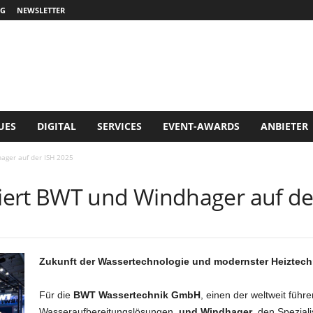
G
NEWSLETTER
UES
DIGITAL
SERVICES
EVENT-AWARDS
ANBIETER
ager auf der ISH 2025
iert BWT und Windhager auf de
Zukunft der Wassertechnologie und modernster Heiztech
Für die
BWT Wassertechnik GmbH
, einen der weltweit führ
Wasseraufbereitungslösungen,
und Windhager
, den Spezial