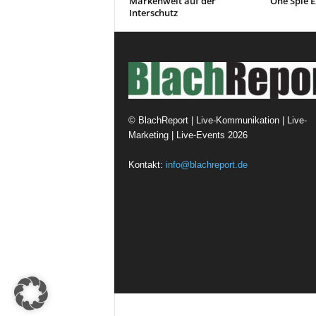
Markenwelt auf der
One Spie E
Interschutz
©
BlachReport | Live-Kommunikation | Live-
Marketing | Live-Events
2026
Kontakt:
info@blachreport.de
© Design Andre Menke
TMITC Agency