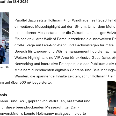
auf der ISH 2025
Parallel dazu setzte Holtmann+ für Windhager, seit 2023 Tei
ein weiteres Messehighlight auf der ISH um. Unter dem Motto 
ein moderner Messestand, der die Zukunft nachhaltiger Heizte
Ein spektakulärer Walk of Fame inszenierte die innovativen 
große Stage mit Live-Rockband und Fachvorträgen für mitreiß
Bereich für Energie- und Wärmemanagement hob die nachhal
Weitere Highlights: eine VIP-Area für exklusive Gespräche, 
Networking und interaktive Fotospots, die das Publikum aktiv
der ISH
Mit einem durchdachten digitalen Content- und Beleuchtungs
Wänden, die spannende Inhalte zeigten, schuf Holtmann+ ein
um auf über 500 m² begeisterte.
asis
ann+ und BWT, geprägt von Vertrauen, Kreativität und
für diese beeindruckenden Messeauftritte. Dank
rkenverständnis konnte Holtmann+ maßgeschneiderte