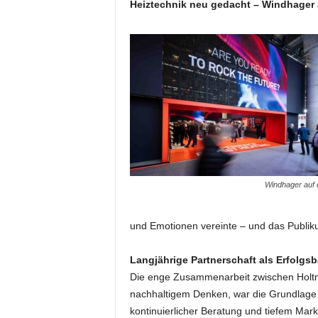
Heiztechnik neu gedacht – Windhager 
t
i
n
g
|
L
i
v
e
-
E
v
Windhager auf 
e
n
t
und Emotionen vereinte – und das Publik
s
Langjährige Partnerschaft als Erfolgsb
Die enge Zusammenarbeit zwischen Holtm
nachhaltigem Denken, war die Grundlage 
kontinuierlicher Beratung und tiefem Ma