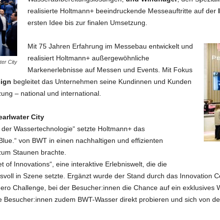
realisierte Holtmann+ beeindruckende Messeauftritte auf der
ersten Idee bis zur finalen Umsetzung.
Mit 75 Jahren Erfahrung im Messebau entwickelt und
realisiert Holtmann+ außergewöhnliche
er City
Markenerlebnisse auf Messen und Events. Mit Fokus
sign
begleitet das Unternehmen seine Kundinnen und Kunden
ung – national und international.
earlwater City
t der Wassertechnologie“ setzte Holtmann+ das
ue.“ von BWT in einen nachhaltigen und effizienten
zum Staunen brachte.
et of Innovations“, eine interaktive Erlebniswelt, die die
oll in Szene setzte. Ergänzt wurde der Stand durch das Innovation Cen
ero Challenge, bei der Besucher:innen die Chance auf ein exklusives
ie Besucher:innen zudem BWT-Wasser direkt probieren und sich von de