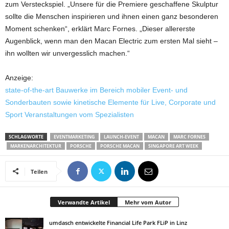
zum Versteckspiel. „Unsere für die Premiere geschaffene Skulptur
sollte die Menschen inspirieren und ihnen einen ganz besonderen
Moment schenken“, erklärt Marc Fornes. „Dieser allererste
Augenblick, wenn man den Macan Electric zum ersten Mal sieht –
ihn wollten wir unvergesslich machen.“
Anzeige:
state-of-the-art Bauwerke im Bereich mobiler Event- und
Sonderbauten sowie kinetische Elemente für Live, Corporate und
Sport Veranstaltungen vom Spezialisten
SCHLAGWORTE
EVENTMARKETING
LAUNCH-EVENT
MACAN
MARC FORNES
MARKENARCHITEKTUR
PORSCHE
PORSCHE MACAN
SINGAPORE ART WEEK
Teilen
Verwandte Artikel
Mehr vom Autor
umdasch entwickelte Financial Life Park FLiP in Linz