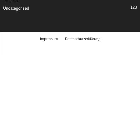
123
Uncategorised
Impressum
Datenschutzerklärung
© Design Andre Menke
TMITC Agency