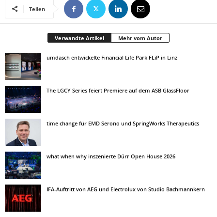
Teilen
Verwandte Artikel
Mehr vom Autor
umdasch entwickelte Financial Life Park FLiP in Linz
The LGCY Series feiert Premiere auf dem ASB GlassFloor
time change für EMD Serono und SpringWorks Therapeutics
what when why inszenierte Dürr Open House 2026
IFA-Auftritt von AEG und Electrolux von Studio Bachmannkern