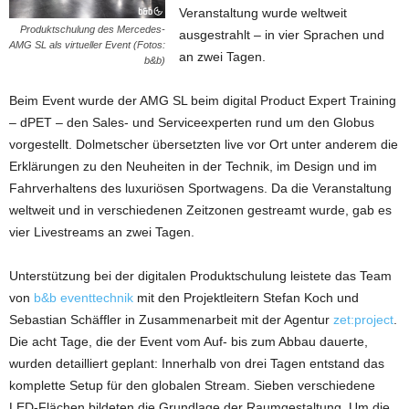
Veranstaltung wurde weltweit
Produktschulung des Mercedes-
ausgestrahlt – in vier Sprachen und
AMG SL als virtueller Event (Fotos:
an zwei Tagen.
b&b)
Beim Event wurde der AMG SL beim digital Product Expert Training
– dPET – den Sales- und Serviceexperten rund um den Globus
vorgestellt. Dolmetscher übersetzten live vor Ort unter anderem die
Erklärungen zu den Neuheiten in der Technik, im Design und im
Fahrverhaltens des luxuriösen Sportwagens. Da die Veranstaltung
weltweit und in verschiedenen Zeitzonen gestreamt wurde, gab es
vier Livestreams an zwei Tagen.
Unterstützung bei der digitalen Produktschulung leistete das Team
von
b&b eventtechnik
mit den Projektleitern Stefan Koch und
Sebastian Schäffler in Zusammenarbeit mit der Agentur
zet:project
.
Die acht Tage, die der Event vom Auf- bis zum Abbau dauerte,
wurden detailliert geplant: Innerhalb von drei Tagen entstand das
komplette Setup für den globalen Stream. Sieben verschiedene
LED-Flächen bildeten die Grundlage der Raumgestaltung. Um die