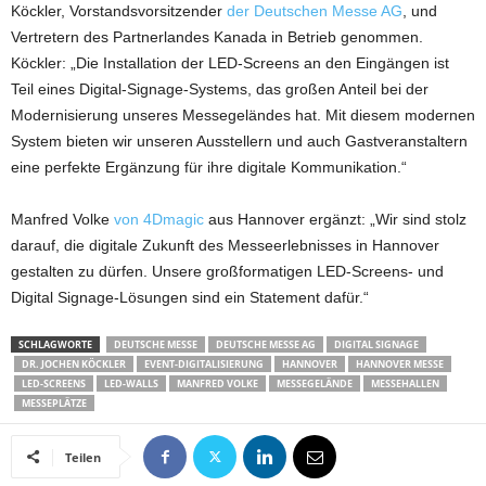
Köckler, Vorstandsvorsitzender
der Deutschen Messe AG
, und
Vertretern des Partnerlandes Kanada in Betrieb genommen.
Köckler: „Die Installation der LED-Screens an den Eingängen ist
Teil eines Digital-Signage-Systems, das großen Anteil bei der
Modernisierung unseres Messegeländes hat. Mit diesem modernen
System bieten wir unseren Ausstellern und auch Gastveranstaltern
eine perfekte Ergänzung für ihre digitale Kommunikation.“
Manfred Volke
von 4Dmagic
aus Hannover ergänzt: „Wir sind stolz
darauf, die digitale Zukunft des Messeerlebnisses in Hannover
gestalten zu dürfen. Unsere großformatigen LED-Screens- und
Digital Signage-Lösungen sind ein Statement dafür.“
SCHLAGWORTE
DEUTSCHE MESSE
DEUTSCHE MESSE AG
DIGITAL SIGNAGE
DR. JOCHEN KÖCKLER
EVENT-DIGITALISIERUNG
HANNOVER
HANNOVER MESSE
LED-SCREENS
LED-WALLS
MANFRED VOLKE
MESSEGELÄNDE
MESSEHALLEN
MESSEPLÄTZE
Teilen