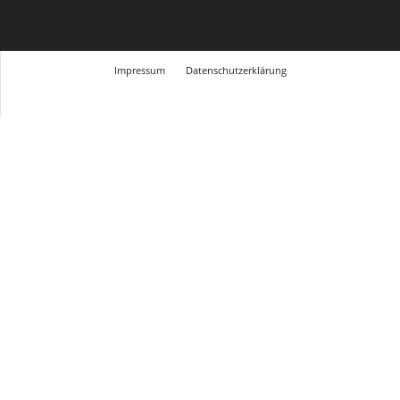
Impressum
Datenschutzerklärung
© Design Andre Menke
TMITC Agency