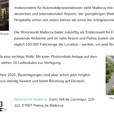
Insbesondere für Automobilpräsentationen zählt Mallorca mit s
deutschen und internationalen Airports, der ganzjährigen Wett
Hospitality schon seit vielen Jahren als eines der erfolgreichst
Die Motorworld Mallorca bietet zukünftig als Erlebniswelt für Fa
ifestyle
passende Ambiente und ist nahe Airport und Palma zudem ide
täglich 150.000 Fahrzeuge die Location – perfekt, um jede Bo
lls eine wichtige Rolle: Mit einer Photovoltaik-Anlage auf dem
s stehen 16 Ladesäulen zur Verfügung.
März 2025, Besichtigungen sind aber schon jetzt möglich.
orca ständig besetzt und bietet Beratung auf Deutsch,
Phot
Motorworld Mallorca,
Camí Vell de Llucmajor, 110-
112, 07007 Palma de Mallorca