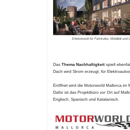
t
i
n
g
|
L
Erlebniswelt für Fahrkultur, Mobilität und L
i
v
e
-
E
Das
Thema Nachhaltigkeit
spielt ebenfa
v
Dach wird Strom erzeugt, für Elektroauto
e
n
Eröffnet wird die Motorworld Mallorca im 
t
Dafür ist das Projektbüro vor Ort auf Mall
s
Englisch, Spanisch und Katalanisch.