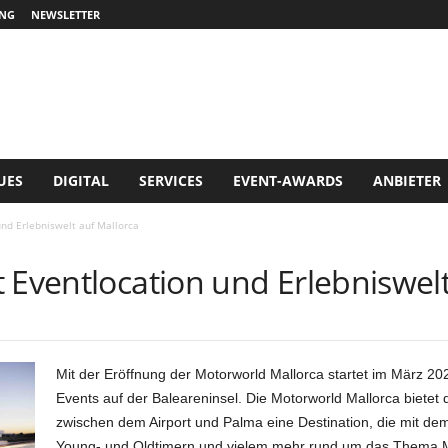
NG
NEWSLETTER
UES
DIGITAL
SERVICES
EVENT-AWARDS
ANBIETER
nd Erlebniswelt auf Mallorca
 Eventlocation und Erlebniswelt
Mit der Eröffnung der Motorworld Mallorca startet im März 202
Events auf der Baleareninsel. Die Motorworld Mallorca bietet
zwischen dem Airport und Palma eine Destination, die mit d
Young- und Oldtimern und vielem mehr rund um das Thema Mob