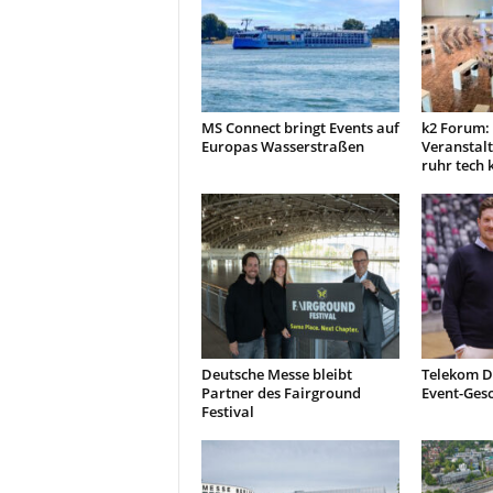
MS Connect bringt Events auf
k2 Forum:
Europas Wasserstraßen
Veranstal
ruhr tech
Deutsche Messe bleibt
Telekom D
Partner des Fairground
Event-Ges
Festival