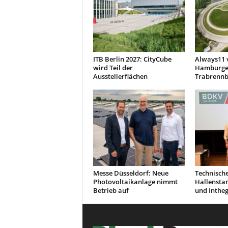
ITB Berlin 2027: CityCube
Always11 
wird Teil der
Hamburge
Ausstellerflächen
Trabrennb
Messe Düsseldorf: Neue
Technisch
Photovoltaikanlage nimmt
Hallensta
Betrieb auf
und Inthe