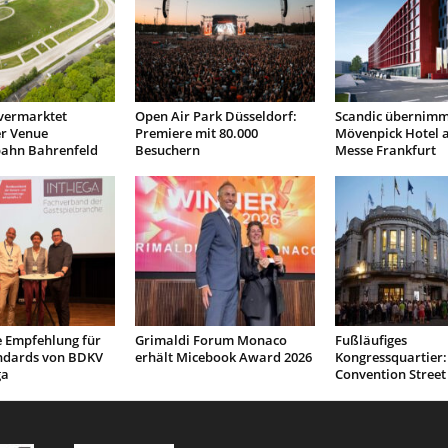
vermarktet
Open Air Park Düsseldorf:
Scandic übernimm
r Venue
Premiere mit 80.000
Mövenpick Hotel 
ahn Bahrenfeld
Besuchern
Messe Frankfurt
e Empfehlung für
Grimaldi Forum Monaco
Fußläufiges
ndards von BDKV
erhält Micebook Award 2026
Kongressquartier:
ga
Convention Street