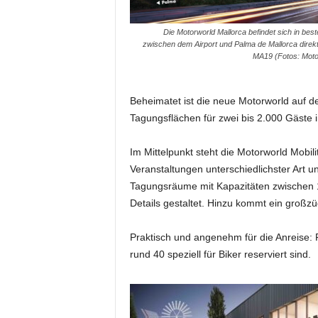
m
u
Die Motorworld Mallorca befindet sich in bes
n
zwischen dem Airport und Palma de Mallorca direkt
MA19 (Fotos: Moto
i
k
a
Beheimatet ist die neue Motorworld auf 
t
i
Tagungsflächen für zwei bis 2.000 Gäste i
o
n
Im Mittelpunkt steht die Motorworld Mobil
|
Veranstaltungen unterschiedlichster Art u
L
Tagungsräume mit Kapazitäten zwischen 14
i
Details gestaltet. Hinzu kommt ein großz
v
e
-
Praktisch und angenehm für die Anreise: 
M
rund 40 speziell für Biker reserviert sind.
a
r
k
e