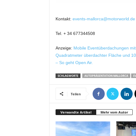
Kontakt:
events-mallorca@motorworld.de
Tel. + 34 677344508
Anzeige:
Mobile Eventüberdachungen mit d
Quadratmeter überdachter Fläche und 10 Me
– So geht Open Air.
SCHLAGWORTE
AUTOPRÄSENTATION MALLORCA
E
Teilen
Verwandte Artikel
Mehr vom Autor