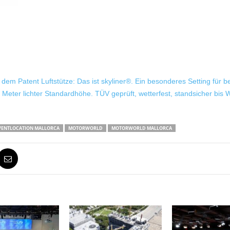
em Patent Luftstütze: Das ist skyliner®. Ein besonderes Setting für b
ter lichter Standardhöhe. TÜV geprüft, wetterfest, standsicher bis Wi
VENTLOCATION MALLORCA
MOTORWORLD
MOTORWORLD MALLORCA