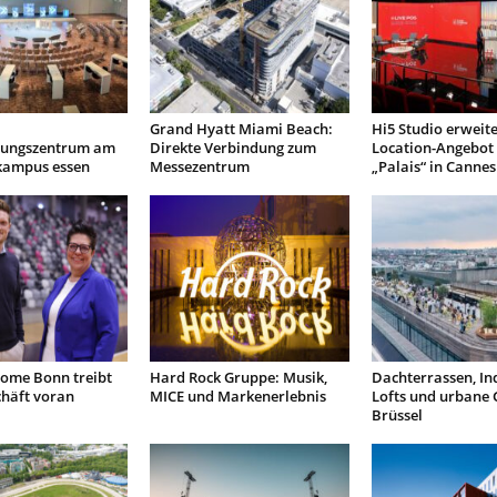
Grand Hyatt Miami Beach:
Hi5 Studio erweite
tungszentrum am
Direkte Verbindung zum
Location-Angebot
 kampus essen
Messezentrum
„Palais“ in Cannes
ome Bonn treibt
Hard Rock Gruppe: Musik,
Dachterrassen, Ind
chäft voran
MICE und Markenerlebnis
Lofts und urbane 
Brüssel