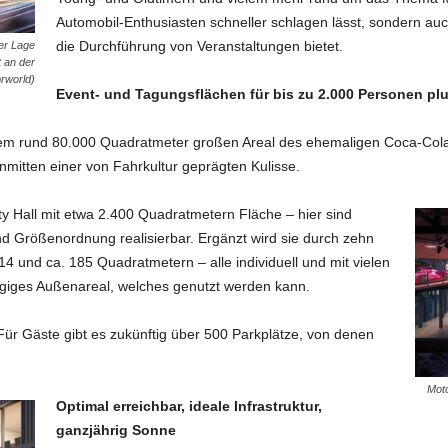
Automobil-Enthusiasten schneller schlagen lässt, sondern auc
die Durchführung von Veranstaltungen bietet.‍
ter Lage
 an der
rworld)
Event- und Tagungsflächen für bis zu 2.000 Personen pl
dem rund 80.000 Quadratmeter großen Areal des ehemaligen Coca-Cola
nmitten einer von Fahrkultur geprägten Kulisse.
ity Hall mit etwa 2.400 Quadratmetern Fläche – hier sind
nd Größenordnung realisierbar. Ergänzt wird sie durch zehn
 und ca. 185 Quadratmetern – alle individuell und mit vielen
ügiges Außenareal, welches genutzt werden kann.
Für Gäste gibt es zukünftig über 500 Parkplätze, von denen
Moto
Optimal erreichbar, ideale Infrastruktur,
ganzjährig Sonne