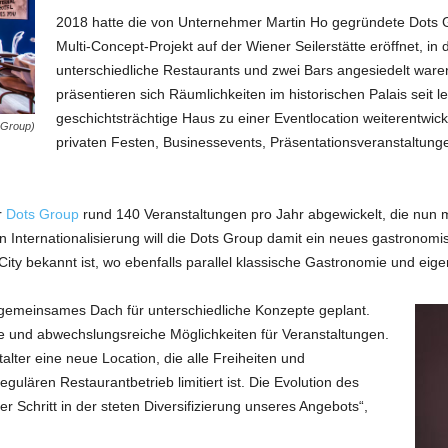
2018 hatte die von Unternehmer Martin Ho gegründete Dots
Multi-Concept-Projekt auf der Wiener Seilerstätte eröffnet, i
unterschiedliche Restaurants und zwei Bars angesiedelt ware
präsentieren sich Räumlichkeiten im historischen Palais seit le
geschichtsträchtige Haus zu einer Eventlocation weiterentwi
 Group)
privaten Festen, Businessevents, Präsentationsveranstaltun
r
Dots Group
rund 140 Veranstaltungen pro Jahr abgewickelt, die nun m
 Internationalisierung will die Dots Group damit ein neues gastronomi
 City bekannt ist, wo ebenfalls parallel klassische Gastronomie und eig
s gemeinsames Dach für unterschiedliche Konzepte geplant.
ge und abwechslungsreiche Möglichkeiten für Veranstaltungen.
alter eine neue Location, die alle Freiheiten und
egulären Restaurantbetrieb limitiert ist. Die Evolution des
ßer Schritt in der steten Diversifizierung unseres Angebots“,