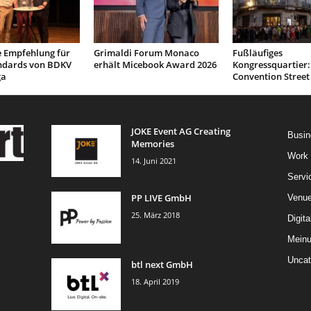
e Empfehlung für
Grimaldi Forum Monaco
Fußläufiges
ndards von BDKV
erhält Micebook Award 2026
Kongressquartier:
ga
Convention Street
JOKE Event AG Creating
Busin
Memories
Work
14. Juni 2021
Servi
PP LIVE GmbH
Venu
25. März 2018
Digita
Mein
Uncat
btl next GmbH
18. April 2019