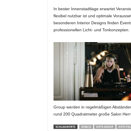
t
In bester Innenstadtlage erwartet Veranst
i
n
flexibel nutzbar ist und optimale Vorauss
g
besonderen Interior Designs finden Event
|
professionellen Licht- und Tonkonzepten.
L
i
v
e
-
E
v
e
n
t
s
Group werden in regelmäßigen Abständen 
rund 200 Quadratmeter große Salon Herrm
SCHLAGWORTE
DO&CO
DOTS GROUP
DOTS PAL