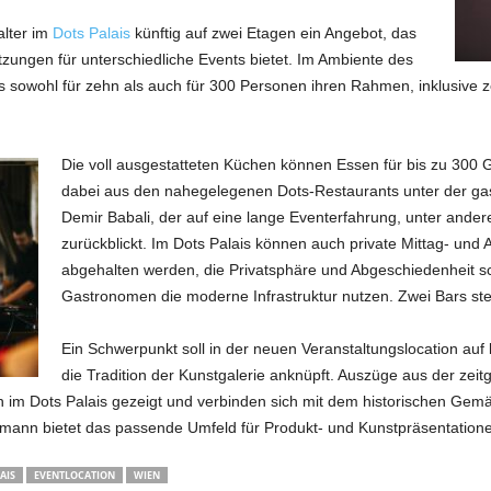
alter im
Dots Palais
künftig auf zwei Etagen ein Angebot, das
etzungen für unterschiedliche Events bietet. Im Ambiente des
s sowohl für zehn als auch für 300 Personen ihren Rahmen, inklusive 
Die voll ausgestatteten Küchen können Essen für bis zu 300 
dabei aus den nahegelegenen Dots-Restaurants unter der g
Demir Babali, der auf eine lange Eventerfahrung, unter ande
zurückblickt. Im Dots Palais können auch private Mittag- und
abgehalten werden, die Privatsphäre und Abgeschiedenheit 
Gastronomen die moderne Infrastruktur nutzen. Zwei Bars ste
Ein Schwerpunkt soll in der neuen Veranstaltungslocation auf 
die Tradition der Kunstgalerie anknüpft. Auszüge aus der ze
im Dots Palais gezeigt und verbinden sich mit dem historischen Gem
ann bietet das passende Umfeld für Produkt- und Kunstpräsentatione
AIS
EVENTLOCATION
WIEN