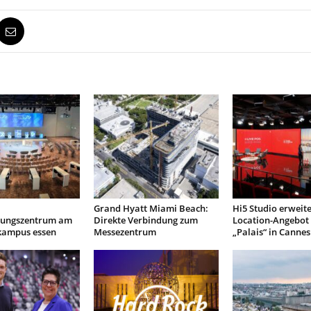
Grand Hyatt Miami Beach:
Hi5 Studio erweite
tungszentrum am
Direkte Verbindung zum
Location-Angebot
 kampus essen
Messezentrum
„Palais“ in Cannes