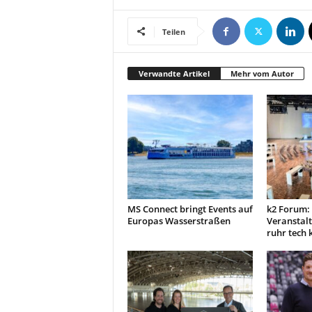
Teilen
Verwandte Artikel
Mehr vom Autor
MS Connect bringt Events auf
k2 Forum:
Europas Wasserstraßen
Veranstal
ruhr tech