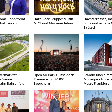
ome Bonn treibt
Hard Rock Gruppe: Musik,
Dachterrassen, Ind
chäft voran
MICE und Markenerlebnis
Lofts und urbane 
Brüssel
vermarktet
Open Air Park Düsseldorf:
Scandic übernimm
r Venue
Premiere mit 80.000
Mövenpick Hotel 
ahn Bahrenfeld
Besuchern
Messe Frankfurt