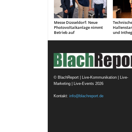
Messe Düsseldorf: Neue
Technisch
Photovoltaikanlage nimmt
Hallensta
Betrieb auf
und Inthe
©
BlachReport | Live-Kommunikation | Live-
Marketing | Live-Events
2026
Kontakt:
info@blachreport.de