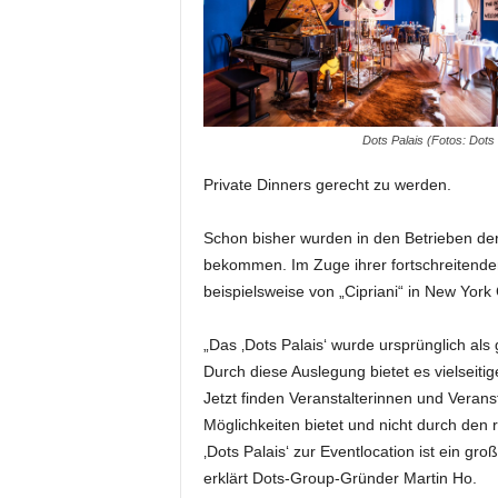
m
u
n
i
k
a
Dots Palais (Fotos: Dots
t
i
Private Dinners gerecht zu werden.
o
n
Schon bisher wurden in den Betrieben de
|
bekommen. Im Zuge ihrer fortschreitenden
L
beispielsweise von „Cipriani“ in New York
i
v
„Das ‚Dots Palais‘ wurde ursprünglich al
e
-
Durch diese Auslegung bietet es vielseiti
M
Jetzt finden Veranstalterinnen und Veranst
a
Möglichkeiten bietet und nicht durch den r
r
‚Dots Palais‘ zur Eventlocation ist ein gro
k
erklärt Dots-Group-Gründer Martin Ho.
e