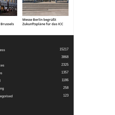
Messe Berlin begrüßt
 Brussels
Zukunftspläne für das ICC
15217
ess
3868
2325
ces
1357
es
1186
l
258
ung
123
egorised