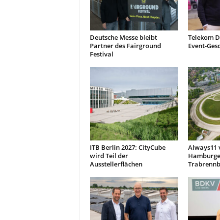
Deutsche Messe bleibt
Telekom D
Partner des Fairground
Event-Ges
Festival
ITB Berlin 2027: CityCube
Always11 
wird Teil der
Hamburge
Ausstellerflächen
Trabrennb