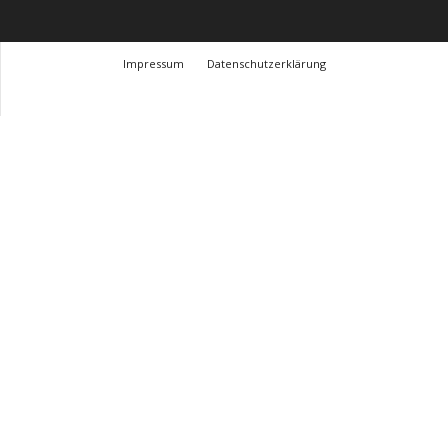
Impressum
Datenschutzerklärung
© Design Andre Menke
TMITC Agency