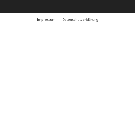
Impressum
Datenschutzerklärung
© Design Andre Menke
TMITC Agency